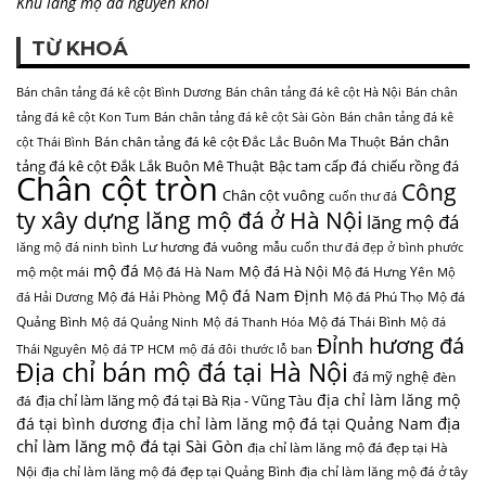
Khu lăng mộ đá nguyên khối
TỪ KHOÁ
Bán chân tảng đá kê cột Bình Dương
Bán chân tảng đá kê cột Hà Nội
Bán chân
tảng đá kê cột Kon Tum
Bán chân tảng đá kê cột Sài Gòn
Bán chân tảng đá kê
Bán chân
Bán chân tảng đá kê cột Đắc Lắc Buôn Ma Thuột
cột Thái Bình
tảng đá kê cột Đắk Lắk Buôn Mê Thuật
Bậc tam cấp đá
chiếu rồng đá
Chân cột tròn
Công
Chân cột vuông
cuốn thư đá
ty xây dựng lăng mộ đá ở Hà Nội
lăng mộ đá
Lư hương đá vuông
lăng mộ đá ninh bình
mẫu cuốn thư đá đẹp ở bình phước
mộ đá
Mộ đá Hà Nội
mộ một mái
Mộ đá Hà Nam
Mộ đá Hưng Yên
Mộ
Mộ đá Nam Định
Mộ đá Hải Phòng
Mộ đá Phú Thọ
Mộ đá
đá Hải Dương
Quảng Bình
Mộ đá Thái Bình
Mộ đá Quảng Ninh
Mộ đá Thanh Hóa
Mộ đá
Đỉnh hương đá
Thái Nguyên
Mộ đá TP HCM
mộ đá đôi
thước lỗ ban
Địa chỉ bán mộ đá tại Hà Nội
đá mỹ nghệ
đèn
địa chỉ làm lăng mộ
địa chỉ làm lăng mộ đá tại Bà Rịa - Vũng Tàu
đá
địa
đá tại bình dương
địa chỉ làm lăng mộ đá tại Quảng Nam
chỉ làm lăng mộ đá tại Sài Gòn
địa chỉ làm lăng mộ đá đẹp tại Hà
Nội
địa chỉ làm lăng mộ đá đẹp tại Quảng Bình
địa chỉ làm lăng mộ đá ở tây