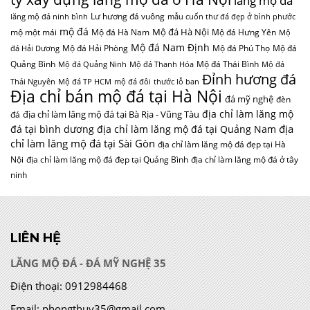
lăng mộ đá
Lư hương đá vuông
lăng mộ đá ninh bình
mẫu cuốn thư đá đẹp ở bình phước
mộ đá
Mộ đá Hà Nội
mộ một mái
Mộ đá Hà Nam
Mộ đá Hưng Yên
Mộ
Mộ đá Nam Định
Mộ đá Hải Phòng
Mộ đá Phú Thọ
Mộ đá
đá Hải Dương
Quảng Bình
Mộ đá Thái Bình
Mộ đá Quảng Ninh
Mộ đá Thanh Hóa
Mộ đá
Đỉnh hương đá
Thái Nguyên
Mộ đá TP HCM
mộ đá đôi
thước lỗ ban
Địa chỉ bán mộ đá tại Hà Nội
đá mỹ nghệ
đèn
địa chỉ làm lăng mộ
địa chỉ làm lăng mộ đá tại Bà Rịa - Vũng Tàu
đá
địa
đá tại bình dương
địa chỉ làm lăng mộ đá tại Quảng Nam
chỉ làm lăng mộ đá tại Sài Gòn
địa chỉ làm lăng mộ đá đẹp tại Hà
Nội
địa chỉ làm lăng mộ đá đẹp tại Quảng Bình
địa chỉ làm lăng mộ đá ở tây
ninh
LIÊN HỆ
LĂNG MỘ ĐÁ - ĐÁ MỸ NGHỆ 35
Điện thoại:
0912984468
Email:
phongthuy35@gmail.com