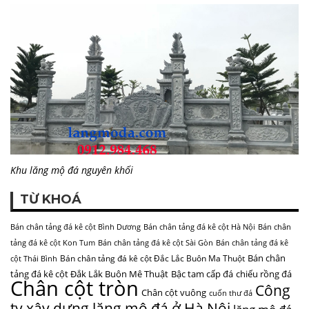
Khu lăng mộ đá nguyên khối
TỪ KHOÁ
Bán chân tảng đá kê cột Bình Dương
Bán chân tảng đá kê cột Hà Nội
Bán chân
tảng đá kê cột Kon Tum
Bán chân tảng đá kê cột Sài Gòn
Bán chân tảng đá kê
Bán chân
Bán chân tảng đá kê cột Đắc Lắc Buôn Ma Thuột
cột Thái Bình
tảng đá kê cột Đắk Lắk Buôn Mê Thuật
Bậc tam cấp đá
chiếu rồng đá
Chân cột tròn
Công
Chân cột vuông
cuốn thư đá
ty xây dựng lăng mộ đá ở Hà Nội