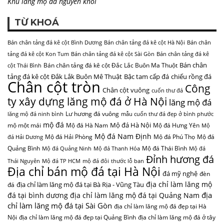
Khu lăng mộ đá nguyên khối
TỪ KHOÁ
Bán chân tảng đá kê cột Bình Dương
Bán chân tảng đá kê cột Hà Nội
Bán chân
tảng đá kê cột Kon Tum
Bán chân tảng đá kê cột Sài Gòn
Bán chân tảng đá kê
Bán chân
Bán chân tảng đá kê cột Đắc Lắc Buôn Ma Thuột
cột Thái Bình
tảng đá kê cột Đắk Lắk Buôn Mê Thuật
Bậc tam cấp đá
chiếu rồng đá
Chân cột tròn
Công
Chân cột vuông
cuốn thư đá
ty xây dựng lăng mộ đá ở Hà Nội
lăng mộ đá
Lư hương đá vuông
lăng mộ đá ninh bình
mẫu cuốn thư đá đẹp ở bình phước
mộ đá
Mộ đá Hà Nội
mộ một mái
Mộ đá Hà Nam
Mộ đá Hưng Yên
Mộ
Mộ đá Nam Định
Mộ đá Hải Phòng
Mộ đá Phú Thọ
Mộ đá
đá Hải Dương
Quảng Bình
Mộ đá Thái Bình
Mộ đá Quảng Ninh
Mộ đá Thanh Hóa
Mộ đá
Đỉnh hương đá
Thái Nguyên
Mộ đá TP HCM
mộ đá đôi
thước lỗ ban
Địa chỉ bán mộ đá tại Hà Nội
đá mỹ nghệ
đèn
địa chỉ làm lăng mộ
địa chỉ làm lăng mộ đá tại Bà Rịa - Vũng Tàu
đá
địa
đá tại bình dương
địa chỉ làm lăng mộ đá tại Quảng Nam
chỉ làm lăng mộ đá tại Sài Gòn
địa chỉ làm lăng mộ đá đẹp tại Hà
Nội
địa chỉ làm lăng mộ đá đẹp tại Quảng Bình
địa chỉ làm lăng mộ đá ở tây