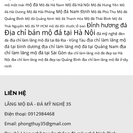
mộ đá
Mộ đá Hà Nội
mộ một mái
Mộ đá Hà Nam
Mộ đá Hưng Yên
Mộ
Mộ đá Nam Định
Mộ đá Hải Phòng
Mộ đá Phú Thọ
Mộ đá
đá Hải Dương
Quảng Bình
Mộ đá Thái Bình
Mộ đá Quảng Ninh
Mộ đá Thanh Hóa
Mộ đá
Đỉnh hương đá
Thái Nguyên
Mộ đá TP HCM
mộ đá đôi
thước lỗ ban
Địa chỉ bán mộ đá tại Hà Nội
đá mỹ nghệ
đèn
địa chỉ làm lăng mộ
địa chỉ làm lăng mộ đá tại Bà Rịa - Vũng Tàu
đá
địa
đá tại bình dương
địa chỉ làm lăng mộ đá tại Quảng Nam
chỉ làm lăng mộ đá tại Sài Gòn
địa chỉ làm lăng mộ đá đẹp tại Hà
Nội
địa chỉ làm lăng mộ đá đẹp tại Quảng Bình
địa chỉ làm lăng mộ đá ở tây
ninh
LIÊN HỆ
LĂNG MỘ ĐÁ - ĐÁ MỸ NGHỆ 35
Điện thoại:
0912984468
Email:
phongthuy35@gmail.com