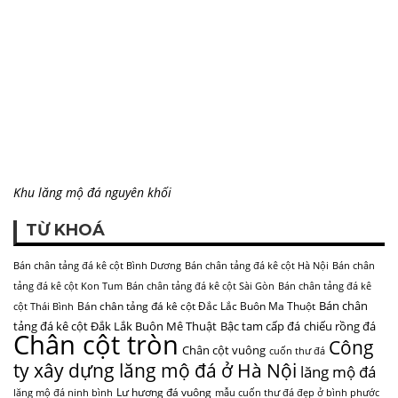
Khu lăng mộ đá nguyên khối
TỪ KHOÁ
Bán chân tảng đá kê cột Bình Dương
Bán chân tảng đá kê cột Hà Nội
Bán chân
tảng đá kê cột Kon Tum
Bán chân tảng đá kê cột Sài Gòn
Bán chân tảng đá kê
Bán chân
Bán chân tảng đá kê cột Đắc Lắc Buôn Ma Thuột
cột Thái Bình
tảng đá kê cột Đắk Lắk Buôn Mê Thuật
Bậc tam cấp đá
chiếu rồng đá
Chân cột tròn
Công
Chân cột vuông
cuốn thư đá
ty xây dựng lăng mộ đá ở Hà Nội
lăng mộ đá
Lư hương đá vuông
lăng mộ đá ninh bình
mẫu cuốn thư đá đẹp ở bình phước