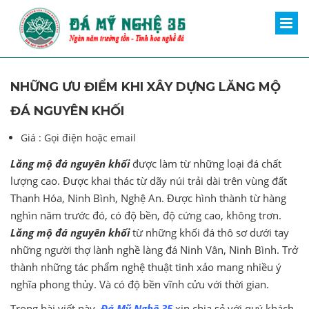
NHỮNG ƯU ĐIỂM KHI XÂY DỰNG LĂNG MỘ
ĐÁ NGUYÊN KHỐI
Giá :
Gọi điện hoặc email
Lăng mộ đá nguyên khối
được làm từ những loại đá chất
lượng cao. Được khai thác từ dãy núi trải dài trên vùng đất
Thanh Hóa, Ninh Bình, Nghệ An. Được hình thành từ hàng
nghìn năm trước đó, có độ bền, độ cứng cao, không trơn.
Lăng mộ đá nguyên khối
từ những khối đá thô sơ dưới tay
những người thợ lành nghề làng đá Ninh Vân, Ninh Bình. Trở
thành những tác phẩm nghệ thuật tinh xảo mang nhiều ý
nghĩa phong thủy. Và có độ bền vĩnh cửu với thời gian.
Trong bài viết này,
Đá Mỹ Nghệ 35
xin chia sẻ với quý khách