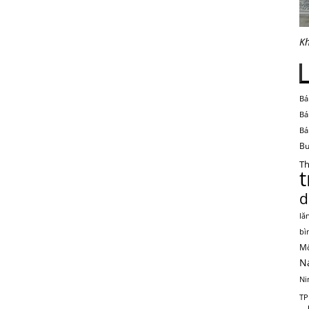
Kh
Bá
Bá
Bá
Bu
Th
d
lă
bì
Mộ
N
Ni
TP