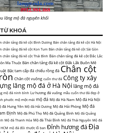
u lăng mộ đá nguyên khối
TỪ KHOÁ
n chân tảng đá kê cột Bình Dương
Bán chân tảng đá kê cột Hà Nội
n chân tảng đá kê cột Kon Tum
Bán chân tảng đá kê cột Sài Gòn
Bán chân tảng đá kê cột Đắc Lắc
n chân tảng đá kê cột Thái Bình
Bán chân tảng đá kê cột Đắk Lắk Buôn Mê
ôn Ma Thuột
Chân cột
uật
Bậc tam cấp đá
chiếu rồng đá
tròn
Công ty xây
Chân cột vuông
cuốn thư đá
ựng lăng mộ đá ở Hà Nội
lăng mộ đá
Lư hương đá vuông
ng mộ đá ninh bình
mẫu cuốn thư đá đẹp ở
mộ đá
Mộ đá Hà Nội
mộ một mái
Mộ đá Hà Nam
nh phước
Mộ đá
 đá Hưng Yên
Mộ đá Hải Phòng
Mộ đá Hải Dương
am Định
Mộ đá Phú Thọ
Mộ đá Quảng Bình
Mộ đá Quảng
Mộ đá Thái Bình
nh
Mộ đá Thanh Hóa
Mộ đá Thái Nguyên
Mộ đá
Địa
Đỉnh hương đá
 HCM
mộ đá đôi
thước lỗ ban