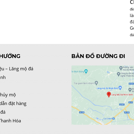
c
đè
l
đ
G
đá
 HƯỚNG
BẢN ĐỒ ĐƯỜNG ĐI
iệu – Lăng mộ đá
ình
thủy mộ
dẫn đặt hàng
 đá
Thanh Hóa