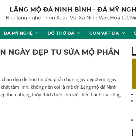
LĂNG MỘ ĐÁ NINH BÌNH - ĐÁ MỸ NGH
Khu làng nghề Thôn Xuân Vũ, Xã Ninh Vân, Hoa Lư, Ni
ĐÁ MỸ NGHỆ
ĐỒ THỜ ĐÁ
CON VẬT ĐÁ
ỌN NGÀY ĐẸP TU SỬA MỘ PHẦN
c chắn đẹp đẽ hơn thì đều phải chọn ngày đẹp.Xem ngày
h chất tâm linh, không nên coi là mê tín.Lăng mộ đá Ninh
đẹp theo phong thủy thích hợp cho việc tiến hành các công