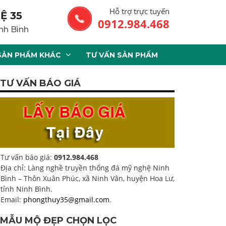
Hỗ trợ trực tuyến
Ệ 35
0912.984.468
nh Bình
SẢN PHẨM KHÁC
TƯ VẤN SẢN PHẨM
TƯ VẤN BÁO GIÁ
Tư vấn báo giá:
0912.984.468
Địa chỉ: Làng nghề truyền thống đá mỹ nghệ Ninh
Bình – Thôn Xuân Phúc, xã Ninh Vân, huyện Hoa Lư,
tỉnh Ninh Bình.
Email:
phongthuy35@gmail.com
.
MẪU MỘ ĐẸP CHỌN LỌC