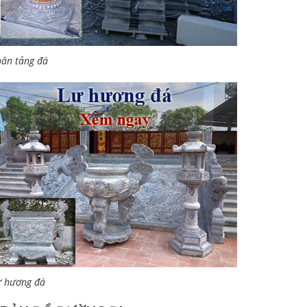
ân tảng đá
ư hương đá