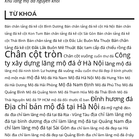
Khu lăng mộ đá nguyên khối
TỪ KHOÁ
Bán chân tảng đá kê cột Bình Dương
Bán chân tảng đá kê cột Hà Nội
Bán chân
tảng đá kê cột Kon Tum
Bán chân tảng đá kê cột Sài Gòn
Bán chân tảng đá kê
Bán chân
Bán chân tảng đá kê cột Đắc Lắc Buôn Ma Thuột
cột Thái Bình
tảng đá kê cột Đắk Lắk Buôn Mê Thuật
Bậc tam cấp đá
chiếu rồng đá
Chân cột tròn
Công
Chân cột vuông
cuốn thư đá
ty xây dựng lăng mộ đá ở Hà Nội
lăng mộ đá
Lư hương đá vuông
lăng mộ đá ninh bình
mẫu cuốn thư đá đẹp ở bình phước
mộ đá
Mộ đá Hà Nội
mộ một mái
Mộ đá Hà Nam
Mộ đá Hưng Yên
Mộ
Mộ đá Nam Định
Mộ đá Hải Phòng
Mộ đá Phú Thọ
Mộ đá
đá Hải Dương
Quảng Bình
Mộ đá Thái Bình
Mộ đá Quảng Ninh
Mộ đá Thanh Hóa
Mộ đá
Đỉnh hương đá
Thái Nguyên
Mộ đá TP HCM
mộ đá đôi
thước lỗ ban
Địa chỉ bán mộ đá tại Hà Nội
đá mỹ nghệ
đèn
địa chỉ làm lăng mộ
địa chỉ làm lăng mộ đá tại Bà Rịa - Vũng Tàu
đá
địa
đá tại bình dương
địa chỉ làm lăng mộ đá tại Quảng Nam
chỉ làm lăng mộ đá tại Sài Gòn
địa chỉ làm lăng mộ đá đẹp tại Hà
Nội
địa chỉ làm lăng mộ đá đẹp tại Quảng Bình
địa chỉ làm lăng mộ đá ở tây