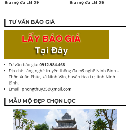
Bia mộ đá LM 09
Bia mộ đá LM 08
TƯ VẤN BÁO GIÁ
Tư vấn báo giá:
0912.984.468
Địa chỉ: Làng nghề truyền thống đá mỹ nghệ Ninh Bình –
Thôn Xuân Phúc, xã Ninh Vân, huyện Hoa Lư, tỉnh Ninh
Bình.
Email:
phongthuy35@gmail.com
.
MẪU MỘ ĐẸP CHỌN LỌC