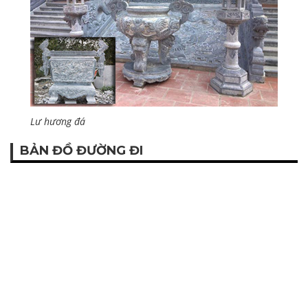
BẢN ĐỒ ĐƯỜNG ĐI
KHU LĂNG MỘ ĐÁ NGUYÊN KHỐI