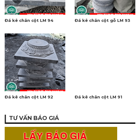
Đá kê chân cột LM 92
Đá kê chân cột LM 91
TƯ VẤN BÁO GIÁ
Tư vấn báo giá:
0912.984.468
Địa chỉ: Làng nghề truyền thống đá mỹ nghệ Ninh Bình –
Thôn Xuân Phúc, xã Ninh Vân, huyện Hoa Lư, tỉnh Ninh
Bình.
Email:
phongthuy35@gmail.com
.
MẪU MỘ ĐẸP CHỌN LỌC