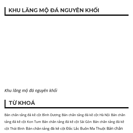
Khu lăng mộ đá nguyên khối
TỪ KHOÁ
Bán chân tảng đá kê cột Bình Dương
Bán chân tảng đá kê cột Hà Nội
Bán chân
tảng đá kê cột Kon Tum
Bán chân tảng đá kê cột Sài Gòn
Bán chân tảng đá kê
Bán chân
Bán chân tảng đá kê cột Đắc Lắc Buôn Ma Thuột
cột Thái Bình
tảng đá kê cột Đắk Lắk Buôn Mê Thuật
Bậc tam cấp đá
chiếu rồng đá
Chân cột tròn
Công
Chân cột vuông
cuốn thư đá
ty xây dựng lăng mộ đá ở Hà Nội
lăng mộ đá
Lư hương đá vuông
lăng mộ đá ninh bình
mẫu cuốn thư đá đẹp ở bình phước
mộ đá
Mộ đá Hà Nội
mộ một mái
Mộ đá Hà Nam
Mộ đá Hưng Yên
Mộ
Mộ đá Nam Định
Mộ đá Hải Phòng
Mộ đá Phú Thọ
Mộ đá
đá Hải Dương
Quảng Bình
Mộ đá Thái Bình
Mộ đá Quảng Ninh
Mộ đá Thanh Hóa
Mộ đá
Đỉnh hương đá
Thái Nguyên
Mộ đá TP HCM
mộ đá đôi
thước lỗ ban
Địa chỉ bán mộ đá tại Hà Nội
đá mỹ nghệ
đèn