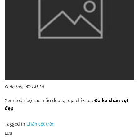
Chân tảng đá LM 30
Xem toàn bộ các mẫu đẹp tại địa chỉ sau :
Đá kê chân cột
đẹp
Tagged in
Chân cột tròn
Lưu
Bài viết khác