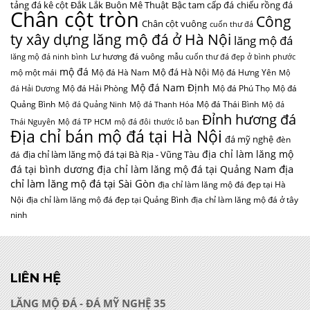
địa chỉ làm lăng mộ
địa chỉ làm lăng mộ đá tại Bà Rịa - Vũng Tàu
đá
địa
đá tại bình dương
địa chỉ làm lăng mộ đá tại Quảng Nam
chỉ làm lăng mộ đá tại Sài Gòn
địa chỉ làm lăng mộ đá đẹp tại Hà
Nội
địa chỉ làm lăng mộ đá đẹp tại Quảng Bình
địa chỉ làm lăng mộ đá ở tây
ninh
LIÊN HỆ
LĂNG MỘ ĐÁ - ĐÁ MỸ NGHỆ 35
Điện thoại:
0912984468
Email:
phongthuy35@gmail.com
Địa chỉ:
Làng nghề truyền thống đá mỹ nghệ Ninh Bình –
Thôn Xuân Phúc, xã Ninh Vân, huyện Hoa Lư, tỉnh Ninh Bình
Website:
www.langmoda.com
ĐIỀU HƯỚNG