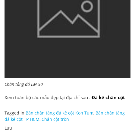
Chân tảng đá LM 50
Xem toàn bộ các mẫu đẹp tại địa chỉ sau :
Đá kê chân cột
Tagged in
Bán chân tảng đá kê cột Kon Tum
,
Bán chân tảng
đá kê cột TP HCM
,
Chân cột tròn
Lưu