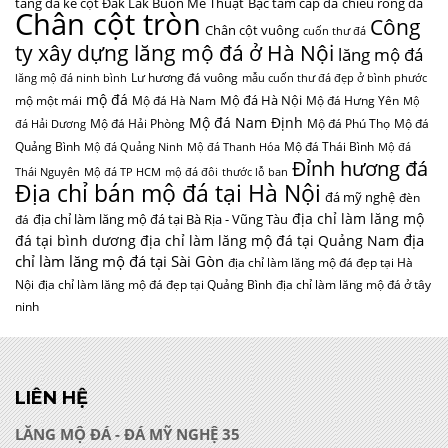
tảng đá kê cột Đắk Lắk Buôn Mê Thuật
Bậc tam cấp đá
chiếu rồng đá
Chân cột tròn
Công
Chân cột vuông
cuốn thư đá
ty xây dựng lăng mộ đá ở Hà Nội
lăng mộ đá
Lư hương đá vuông
lăng mộ đá ninh bình
mẫu cuốn thư đá đẹp ở bình phước
mộ đá
Mộ đá Hà Nội
mộ một mái
Mộ đá Hà Nam
Mộ đá Hưng Yên
Mộ
Mộ đá Nam Định
Mộ đá Hải Phòng
Mộ đá Phú Thọ
Mộ đá
đá Hải Dương
Quảng Bình
Mộ đá Thái Bình
Mộ đá Quảng Ninh
Mộ đá Thanh Hóa
Mộ đá
Đỉnh hương đá
Thái Nguyên
Mộ đá TP HCM
mộ đá đôi
thước lỗ ban
Địa chỉ bán mộ đá tại Hà Nội
đá mỹ nghệ
đèn
địa chỉ làm lăng mộ
địa chỉ làm lăng mộ đá tại Bà Rịa - Vũng Tàu
đá
địa
đá tại bình dương
địa chỉ làm lăng mộ đá tại Quảng Nam
chỉ làm lăng mộ đá tại Sài Gòn
địa chỉ làm lăng mộ đá đẹp tại Hà
Nội
địa chỉ làm lăng mộ đá đẹp tại Quảng Bình
địa chỉ làm lăng mộ đá ở tây
ninh
LIÊN HỆ
LĂNG MỘ ĐÁ - ĐÁ MỸ NGHỆ 35