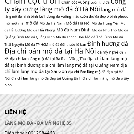
Chân cột tròn
Công
Chân cột vuông
cuốn thư đá
ty xây dựng lăng mộ đá ở Hà Nội
lăng mộ đá
Lư hương đá vuông
lăng mộ đá ninh bình
mẫu cuốn thư đá đẹp ở bình phước
mộ đá
Mộ đá Hà Nội
mộ một mái
Mộ đá Hà Nam
Mộ đá Hưng Yên
Mộ
Mộ đá Nam Định
Mộ đá Hải Phòng
Mộ đá Phú Thọ
Mộ đá
đá Hải Dương
Quảng Bình
Mộ đá Thái Bình
Mộ đá Quảng Ninh
Mộ đá Thanh Hóa
Mộ đá
Đỉnh hương đá
Thái Nguyên
Mộ đá TP HCM
mộ đá đôi
thước lỗ ban
Địa chỉ bán mộ đá tại Hà Nội
đá mỹ nghệ
đèn
địa chỉ làm lăng mộ
địa chỉ làm lăng mộ đá tại Bà Rịa - Vũng Tàu
đá
địa
đá tại bình dương
địa chỉ làm lăng mộ đá tại Quảng Nam
chỉ làm lăng mộ đá tại Sài Gòn
địa chỉ làm lăng mộ đá đẹp tại Hà
Nội
địa chỉ làm lăng mộ đá đẹp tại Quảng Bình
địa chỉ làm lăng mộ đá ở tây
ninh
LIÊN HỆ
LĂNG MỘ ĐÁ - ĐÁ MỸ NGHỆ 35
Điện thoại:
0912984468