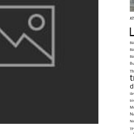
Kh
Bá
Bá
Bá
Bu
Th
d
lă
bì
Mộ
N
Ni
TP