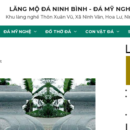
LĂNG MỘ ĐÁ NINH BÌNH - ĐÁ MỸ NGH
Khu làng nghề Thôn Xuân Vũ, Xã Ninh Vân, Hoa Lư, Ni
ĐÁ MỸ NGHỆ
ĐỒ THỜ ĐÁ
CON VẬT ĐÁ
t