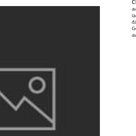
c
đè
l
đ
G
đá