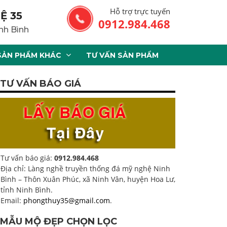
Hỗ trợ trực tuyến
Ệ 35
0912.984.468
nh Bình
SẢN PHẨM KHÁC
TƯ VẤN SẢN PHẨM
TƯ VẤN BÁO GIÁ
Tư vấn báo giá:
0912.984.468
Địa chỉ: Làng nghề truyền thống đá mỹ nghệ Ninh
Bình – Thôn Xuân Phúc, xã Ninh Vân, huyện Hoa Lư,
tỉnh Ninh Bình.
Email:
phongthuy35@gmail.com
.
MẪU MỘ ĐẸP CHỌN LỌC