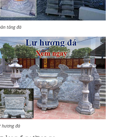
ân tảng đá
ư hương đá