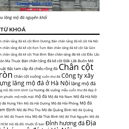
u lăng mộ đá nguyên khối
TỪ KHOÁ
n chân tảng đá kê cột Bình Dương
Bán chân tảng đá kê cột Hà Nội
n chân tảng đá kê cột Kon Tum
Bán chân tảng đá kê cột Sài Gòn
Bán chân tảng đá kê cột Đắc Lắc
n chân tảng đá kê cột Thái Bình
Bán chân tảng đá kê cột Đắk Lắk Buôn Mê
ôn Ma Thuột
Chân cột
uật
Bậc tam cấp đá
chiếu rồng đá
tròn
Công ty xây
Chân cột vuông
cuốn thư đá
ựng lăng mộ đá ở Hà Nội
lăng mộ đá
Lư hương đá vuông
ng mộ đá ninh bình
mẫu cuốn thư đá đẹp ở
mộ đá
Mộ đá Hà Nội
mộ một mái
Mộ đá Hà Nam
nh phước
Mộ đá
 đá Hưng Yên
Mộ đá Hải Phòng
Mộ đá Hải Dương
am Định
Mộ đá Phú Thọ
Mộ đá Quảng Bình
Mộ đá Quảng
Mộ đá Thái Bình
nh
Mộ đá Thanh Hóa
Mộ đá Thái Nguyên
Mộ đá
Địa
Đỉnh hương đá
 HCM
mộ đá đôi
thước lỗ ban