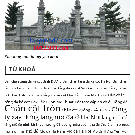
Khu lăng mộ đá nguyên khối
TỪ KHOÁ
Bán chân tảng đá kê cột Bình Dương
Bán chân tảng đá kê cột Hà Nội
Bán chân
tảng đá kê cột Kon Tum
Bán chân tảng đá kê cột Sài Gòn
Bán chân tảng đá kê
Bán chân
Bán chân tảng đá kê cột Đắc Lắc Buôn Ma Thuột
cột Thái Bình
tảng đá kê cột Đắk Lắk Buôn Mê Thuật
Bậc tam cấp đá
chiếu rồng đá
Chân cột tròn
Công
Chân cột vuông
cuốn thư đá
ty xây dựng lăng mộ đá ở Hà Nội
lăng mộ đá
Lư hương đá vuông
lăng mộ đá ninh bình
mẫu cuốn thư đá đẹp ở bình phước
mộ đá
Mộ đá Hà Nội
mộ một mái
Mộ đá Hà Nam
Mộ đá Hưng Yên
Mộ