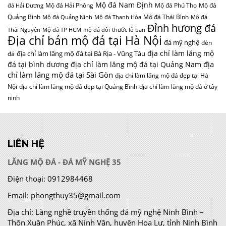
Mộ đá Nam Định
Mộ đá Hải Phòng
Mộ đá Phú Thọ
Mộ đá
đá Hải Dương
Quảng Bình
Mộ đá Thái Bình
Mộ đá Quảng Ninh
Mộ đá Thanh Hóa
Mộ đá
Đỉnh hương đá
Thái Nguyên
Mộ đá TP HCM
mộ đá đôi
thước lỗ ban
Địa chỉ bán mộ đá tại Hà Nội
đá mỹ nghệ
đèn
địa chỉ làm lăng mộ
địa chỉ làm lăng mộ đá tại Bà Rịa - Vũng Tàu
đá
địa
đá tại bình dương
địa chỉ làm lăng mộ đá tại Quảng Nam
chỉ làm lăng mộ đá tại Sài Gòn
địa chỉ làm lăng mộ đá đẹp tại Hà
Nội
địa chỉ làm lăng mộ đá đẹp tại Quảng Bình
địa chỉ làm lăng mộ đá ở tây
ninh
LIÊN HỆ
LĂNG MỘ ĐÁ - ĐÁ MỸ NGHỆ 35
Điện thoại:
0912984468
Email:
phongthuy35@gmail.com
Địa chỉ:
Làng nghề truyền thống đá mỹ nghệ Ninh Bình –
Thôn Xuân Phúc, xã Ninh Vân, huyện Hoa Lư, tỉnh Ninh Bình