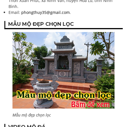
Thôn Xuân Phúc, xã Ninh Vân, huyện Hoa Lư, tỉnh Ninh
Bình.
Email:
phongthuy35@gmail.com
.
MẪU MỘ ĐẸP CHỌN LỌC
Mẫu mộ đẹp chọn lọc
VIDEO MỘ ĐÁ