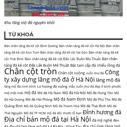
Khu lăng mộ đá nguyên khối
TỪ KHOÁ
Bán chân tảng đá kê cột Bình Dương
Bán chân tảng đá kê cột Hà Nội
Bán chân
tảng đá kê cột Kon Tum
Bán chân tảng đá kê cột Sài Gòn
Bán chân tảng đá kê
Bán chân
Bán chân tảng đá kê cột Đắc Lắc Buôn Ma Thuột
cột Thái Bình
tảng đá kê cột Đắk Lắk Buôn Mê Thuật
Bậc tam cấp đá
chiếu rồng đá
Chân cột tròn
Công
Chân cột vuông
cuốn thư đá
ty xây dựng lăng mộ đá ở Hà Nội
lăng mộ đá
Lư hương đá vuông
lăng mộ đá ninh bình
mẫu cuốn thư đá đẹp ở bình phước
mộ đá
Mộ đá Hà Nội
mộ một mái
Mộ đá Hà Nam
Mộ đá Hưng Yên
Mộ
Mộ đá Nam Định
Mộ đá Hải Phòng
Mộ đá Phú Thọ
Mộ đá
đá Hải Dương
Quảng Bình
Mộ đá Thái Bình
Mộ đá Quảng Ninh
Mộ đá Thanh Hóa
Mộ đá
Đỉnh hương đá
Thái Nguyên
Mộ đá TP HCM
mộ đá đôi
thước lỗ ban
Địa chỉ bán mộ đá tại Hà Nội
đá mỹ nghệ
đèn
địa chỉ làm lăng mộ
địa chỉ làm lăng mộ đá tại Bà Rịa - Vũng Tàu
đá