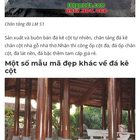
Chân tảng đá LM 51
Sản xuất và buôn bán đá kê cột tự nhiên, chân tảng đá kê
chân cột nhà gỗ nhà thờ.Nhận thi công ốp cột đá, đá ốp chân
cột, đá lát nền, đá bậc thềm tam cấp giá rẻ.
Một số mẫu mã đẹp khác về đá kê
cột