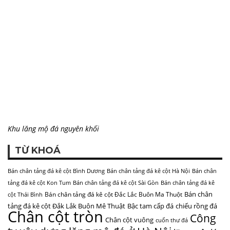
Khu lăng mộ đá nguyên khối
TỪ KHOÁ
Bán chân tảng đá kê cột Bình Dương
Bán chân tảng đá kê cột Hà Nội
Bán chân
tảng đá kê cột Kon Tum
Bán chân tảng đá kê cột Sài Gòn
Bán chân tảng đá kê
Bán chân
Bán chân tảng đá kê cột Đắc Lắc Buôn Ma Thuột
cột Thái Bình
tảng đá kê cột Đắk Lắk Buôn Mê Thuật
Bậc tam cấp đá
chiếu rồng đá
Chân cột tròn
Công
Chân cột vuông
cuốn thư đá
ty xây dựng lăng mộ đá ở Hà Nội
lăng mộ đá
Lư hương đá vuông
lăng mộ đá ninh bình
mẫu cuốn thư đá đẹp ở bình phước
mộ đá
Mộ đá Hà Nội
mộ một mái
Mộ đá Hà Nam
Mộ đá Hưng Yên
Mộ
Mộ đá Nam Định
Mộ đá Hải Phòng
Mộ đá Phú Thọ
Mộ đá
đá Hải Dương
Quảng Bình
Mộ đá Thái Bình
Mộ đá Quảng Ninh
Mộ đá Thanh Hóa
Mộ đá