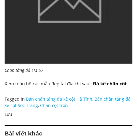
Chân tảng đá LM 57
Xem toàn bộ các mẫu đẹp tại địa chỉ sau :
Đá kê chân cột
Tagged in
Bán chân tảng đá kê cột Hà Tĩnh
,
Bán chân tảng đá
kê cột Sóc Trăng
,
Chân cột tròn
Lưu
Bài viết khác