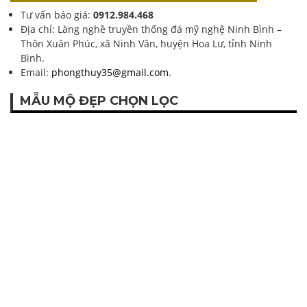
Email:
phongthuy35@gmail.com
.
MẪU MỘ ĐẸP CHỌN LỌC
Mẫu mộ đẹp chọn lọc
VIDEO MỘ ĐÁ