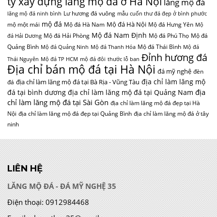
Đỉnh hương đá
Thái Nguyên
Mộ đá TP HCM
mộ đá đôi
thước lỗ ban
Địa chỉ bán mộ đá tại Hà Nội
đá mỹ nghệ
đèn
địa chỉ làm lăng mộ
địa chỉ làm lăng mộ đá tại Bà Rịa - Vũng Tàu
đá
địa
đá tại bình dương
địa chỉ làm lăng mộ đá tại Quảng Nam
chỉ làm lăng mộ đá tại Sài Gòn
địa chỉ làm lăng mộ đá đẹp tại Hà
Nội
địa chỉ làm lăng mộ đá đẹp tại Quảng Bình
địa chỉ làm lăng mộ đá ở tây
ninh
LIÊN HỆ
LĂNG MỘ ĐÁ - ĐÁ MỸ NGHỆ 35
Điện thoại:
0912984468
Email:
phongthuy35@gmail.com
Địa chỉ:
Làng nghề truyền thống đá mỹ nghệ Ninh Bình –
Thôn Xuân Phúc, xã Ninh Vân, huyện Hoa Lư, tỉnh Ninh Bình
Website:
www.langmoda.com