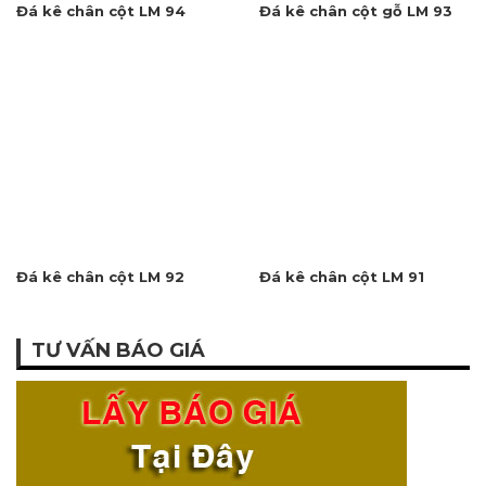
Đá kê chân cột LM 92
Đá kê chân cột LM 91
TƯ VẤN BÁO GIÁ
Tư vấn báo giá:
0912.984.468
Địa chỉ: Làng nghề truyền thống đá mỹ nghệ Ninh Bình –
Thôn Xuân Phúc, xã Ninh Vân, huyện Hoa Lư, tỉnh Ninh
Bình.