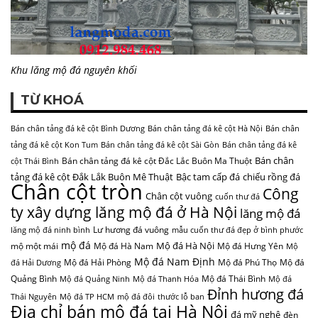
Khu lăng mộ đá nguyên khối
TỪ KHOÁ
Bán chân tảng đá kê cột Bình Dương
Bán chân tảng đá kê cột Hà Nội
Bán chân
tảng đá kê cột Kon Tum
Bán chân tảng đá kê cột Sài Gòn
Bán chân tảng đá kê
Bán chân
Bán chân tảng đá kê cột Đắc Lắc Buôn Ma Thuột
cột Thái Bình
tảng đá kê cột Đắk Lắk Buôn Mê Thuật
Bậc tam cấp đá
chiếu rồng đá
Chân cột tròn
Công
Chân cột vuông
cuốn thư đá
ty xây dựng lăng mộ đá ở Hà Nội
lăng mộ đá
Lư hương đá vuông
lăng mộ đá ninh bình
mẫu cuốn thư đá đẹp ở bình phước
mộ đá
Mộ đá Hà Nội
mộ một mái
Mộ đá Hà Nam
Mộ đá Hưng Yên
Mộ
Mộ đá Nam Định
Mộ đá Hải Phòng
Mộ đá Phú Thọ
Mộ đá
đá Hải Dương
Quảng Bình
Mộ đá Thái Bình
Mộ đá Quảng Ninh
Mộ đá Thanh Hóa
Mộ đá
Đỉnh hương đá
Thái Nguyên
Mộ đá TP HCM
mộ đá đôi
thước lỗ ban
Địa chỉ bán mộ đá tại Hà Nội
đá mỹ nghệ
đèn