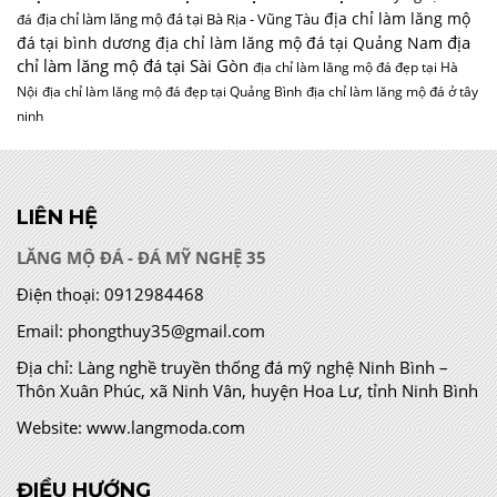
địa chỉ làm lăng mộ
địa chỉ làm lăng mộ đá tại Bà Rịa - Vũng Tàu
đá
địa
đá tại bình dương
địa chỉ làm lăng mộ đá tại Quảng Nam
chỉ làm lăng mộ đá tại Sài Gòn
địa chỉ làm lăng mộ đá đẹp tại Hà
Nội
địa chỉ làm lăng mộ đá đẹp tại Quảng Bình
địa chỉ làm lăng mộ đá ở tây
ninh
LIÊN HỆ
LĂNG MỘ ĐÁ - ĐÁ MỸ NGHỆ 35
Điện thoại:
0912984468
Email:
phongthuy35@gmail.com
Địa chỉ:
Làng nghề truyền thống đá mỹ nghệ Ninh Bình –
Thôn Xuân Phúc, xã Ninh Vân, huyện Hoa Lư, tỉnh Ninh Bình
Website:
www.langmoda.com
ĐIỀU HƯỚNG