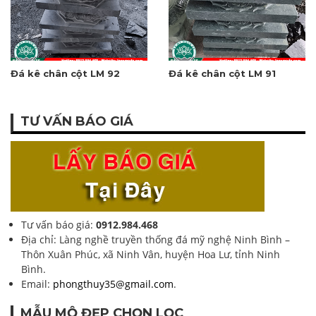
Đá kê chân cột LM 92
Đá kê chân cột LM 91
TƯ VẤN BÁO GIÁ
Tư vấn báo giá:
0912.984.468
Địa chỉ: Làng nghề truyền thống đá mỹ nghệ Ninh Bình –
Thôn Xuân Phúc, xã Ninh Vân, huyện Hoa Lư, tỉnh Ninh
Bình.
Email:
phongthuy35@gmail.com
.
MẪU MỘ ĐẸP CHỌN LỌC