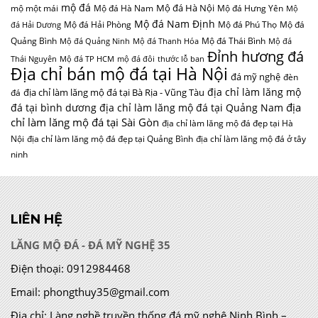
mộ đá
Mộ đá Hà Nội
mộ một mái
Mộ đá Hà Nam
Mộ đá Hưng Yên
Mộ
Mộ đá Nam Định
Mộ đá Hải Phòng
Mộ đá Phú Thọ
Mộ đá
đá Hải Dương
Quảng Bình
Mộ đá Thái Bình
Mộ đá Quảng Ninh
Mộ đá Thanh Hóa
Mộ đá
Đỉnh hương đá
Thái Nguyên
Mộ đá TP HCM
mộ đá đôi
thước lỗ ban
Địa chỉ bán mộ đá tại Hà Nội
đá mỹ nghệ
đèn
địa chỉ làm lăng mộ
địa chỉ làm lăng mộ đá tại Bà Rịa - Vũng Tàu
đá
địa
đá tại bình dương
địa chỉ làm lăng mộ đá tại Quảng Nam
chỉ làm lăng mộ đá tại Sài Gòn
địa chỉ làm lăng mộ đá đẹp tại Hà
Nội
địa chỉ làm lăng mộ đá đẹp tại Quảng Bình
địa chỉ làm lăng mộ đá ở tây
ninh
LIÊN HỆ
LĂNG MỘ ĐÁ - ĐÁ MỸ NGHỆ 35
Điện thoại:
0912984468
Email:
phongthuy35@gmail.com
Địa chỉ:
Làng nghề truyền thống đá mỹ nghệ Ninh Bình –