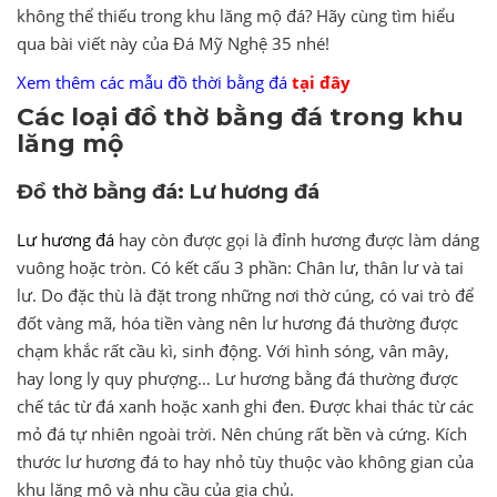
không thể thiếu trong khu lăng mộ đá? Hãy cùng tìm hiểu
qua bài viết này của Đá Mỹ Nghệ 35 nhé!
Xem thêm các mẫu đồ thời bằng đá
tại đây
Các loại đồ thờ bằng đá trong khu
lăng mộ
Đồ thờ bằng đá: Lư hương đá
Lư hương đá
hay còn được gọi là đỉnh hương được làm dáng
vuông hoặc tròn. Có kết cấu 3 phần: Chân lư, thân lư và tai
lư. Do đặc thù là đặt trong những nơi thờ cúng, có vai trò để
đốt vàng mã, hóa tiền vàng nên lư hương đá thường được
chạm khắc rất cầu kì, sinh động. Với hình sóng, vân mây,
hay long ly quy phượng… Lư hương bằng đá thường được
chế tác từ đá xanh hoặc xanh ghi đen. Được khai thác từ các
mỏ đá tự nhiên ngoài trời. Nên chúng rất bền và cứng. Kích
thước lư hương đá to hay nhỏ tùy thuộc vào không gian của
khu lăng mộ và nhu cầu của gia chủ.