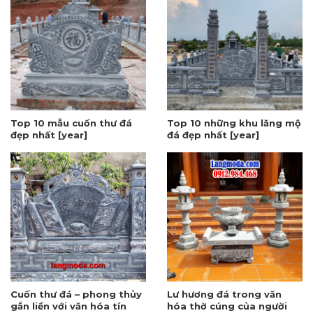
Top 10 mẫu cuốn thư đá
Top 10 những khu lăng mộ
đẹp nhất [year]
đá đẹp nhất [year]
Cuốn thư đá – phong thủy
Lư hương đá trong văn
gắn liền với văn hóa tín
hóa thờ cúng của người