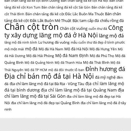
Bán chân tảng đá kê cột Bình Dương
Bán chân tảng đá kê cột Hà Nội
Bán chân
tảng đá kê cột Kon Tum
Bán chân tảng đá kê cột Sài Gòn
Bán chân tảng đá kê
Bán chân
Bán chân tảng đá kê cột Đắc Lắc Buôn Ma Thuột
cột Thái Bình
tảng đá kê cột Đắk Lắk Buôn Mê Thuật
Bậc tam cấp đá
chiếu rồng đá
Chân cột tròn
Công
Chân cột vuông
cuốn thư đá
ty xây dựng lăng mộ đá ở Hà Nội
lăng mộ đá
Lư hương đá vuông
lăng mộ đá ninh bình
mẫu cuốn thư đá đẹp ở bình phước
mộ đá
Mộ đá Hà Nội
mộ một mái
Mộ đá Hà Nam
Mộ đá Hưng Yên
Mộ
Mộ đá Nam Định
Mộ đá Hải Phòng
Mộ đá Phú Thọ
Mộ đá
đá Hải Dương
Quảng Bình
Mộ đá Thái Bình
Mộ đá Quảng Ninh
Mộ đá Thanh Hóa
Mộ đá
Đỉnh hương đá
Thái Nguyên
Mộ đá TP HCM
mộ đá đôi
thước lỗ ban
Địa chỉ bán mộ đá tại Hà Nội
đá mỹ nghệ
đèn
địa chỉ làm lăng mộ
địa chỉ làm lăng mộ đá tại Bà Rịa - Vũng Tàu
đá
địa
đá tại bình dương
địa chỉ làm lăng mộ đá tại Quảng Nam
chỉ làm lăng mộ đá tại Sài Gòn
địa chỉ làm lăng mộ đá đẹp tại Hà
Nội
địa chỉ làm lăng mộ đá đẹp tại Quảng Bình
địa chỉ làm lăng mộ đá ở tây
ninh