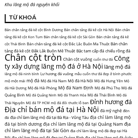
Khu lăng mộ đá nguyên khối
TỪ KHOÁ
Bán chân tảng đá kê cột Bình Dương
Bán chân tảng đá kê cột Hà Nội
Bán chân
tảng đá kê cột Kon Tum
Bán chân tảng đá kê cột Sài Gòn
Bán chân tảng đá kê
Bán chân
Bán chân tảng đá kê cột Đắc Lắc Buôn Ma Thuột
cột Thái Bình
tảng đá kê cột Đắk Lắk Buôn Mê Thuật
Bậc tam cấp đá
chiếu rồng đá
Chân cột tròn
Công
Chân cột vuông
cuốn thư đá
ty xây dựng lăng mộ đá ở Hà Nội
lăng mộ đá
Lư hương đá vuông
lăng mộ đá ninh bình
mẫu cuốn thư đá đẹp ở bình phước
mộ đá
Mộ đá Hà Nội
mộ một mái
Mộ đá Hà Nam
Mộ đá Hưng Yên
Mộ
Mộ đá Nam Định
Mộ đá Hải Phòng
Mộ đá Phú Thọ
Mộ đá
đá Hải Dương
Quảng Bình
Mộ đá Thái Bình
Mộ đá Quảng Ninh
Mộ đá Thanh Hóa
Mộ đá
Đỉnh hương đá
Thái Nguyên
Mộ đá TP HCM
mộ đá đôi
thước lỗ ban
Địa chỉ bán mộ đá tại Hà Nội
đá mỹ nghệ
đèn
địa chỉ làm lăng mộ
địa chỉ làm lăng mộ đá tại Bà Rịa - Vũng Tàu
đá
địa
đá tại bình dương
địa chỉ làm lăng mộ đá tại Quảng Nam
chỉ làm lăng mộ đá tại Sài Gòn
địa chỉ làm lăng mộ đá đẹp tại Hà
Nội
địa chỉ làm lăng mộ đá đẹp tại Quảng Bình
địa chỉ làm lăng mộ đá ở tây