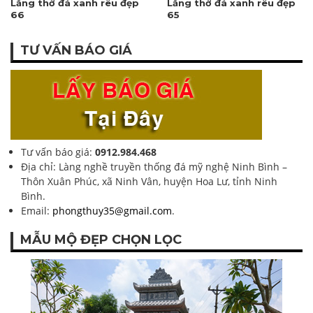
Lăng thờ đá xanh rêu đẹp
Lăng thờ đá xanh rêu đẹp
66
65
TƯ VẤN BÁO GIÁ
Tư vấn báo giá:
0912.984.468
Địa chỉ: Làng nghề truyền thống đá mỹ nghệ Ninh Bình –
Thôn Xuân Phúc, xã Ninh Vân, huyện Hoa Lư, tỉnh Ninh
Bình.
Email:
phongthuy35@gmail.com
.
MẪU MỘ ĐẸP CHỌN LỌC