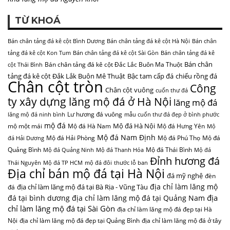
TỪ KHOÁ
Bán chân tảng đá kê cột Bình Dương
Bán chân tảng đá kê cột Hà Nội
Bán chân
tảng đá kê cột Kon Tum
Bán chân tảng đá kê cột Sài Gòn
Bán chân tảng đá kê
Bán chân
Bán chân tảng đá kê cột Đắc Lắc Buôn Ma Thuột
cột Thái Bình
tảng đá kê cột Đắk Lắk Buôn Mê Thuật
Bậc tam cấp đá
chiếu rồng đá
Chân cột tròn
Công
Chân cột vuông
cuốn thư đá
ty xây dựng lăng mộ đá ở Hà Nội
lăng mộ đá
Lư hương đá vuông
lăng mộ đá ninh bình
mẫu cuốn thư đá đẹp ở bình phước
mộ đá
Mộ đá Hà Nội
mộ một mái
Mộ đá Hà Nam
Mộ đá Hưng Yên
Mộ
Mộ đá Nam Định
Mộ đá Hải Phòng
Mộ đá Phú Thọ
Mộ đá
đá Hải Dương
Quảng Bình
Mộ đá Thái Bình
Mộ đá Quảng Ninh
Mộ đá Thanh Hóa
Mộ đá
Đỉnh hương đá
Thái Nguyên
Mộ đá TP HCM
mộ đá đôi
thước lỗ ban
Địa chỉ bán mộ đá tại Hà Nội
đá mỹ nghệ
đèn
địa chỉ làm lăng mộ
địa chỉ làm lăng mộ đá tại Bà Rịa - Vũng Tàu
đá
địa
đá tại bình dương
địa chỉ làm lăng mộ đá tại Quảng Nam
chỉ làm lăng mộ đá tại Sài Gòn
địa chỉ làm lăng mộ đá đẹp tại Hà
Nội
địa chỉ làm lăng mộ đá đẹp tại Quảng Bình
địa chỉ làm lăng mộ đá ở tây