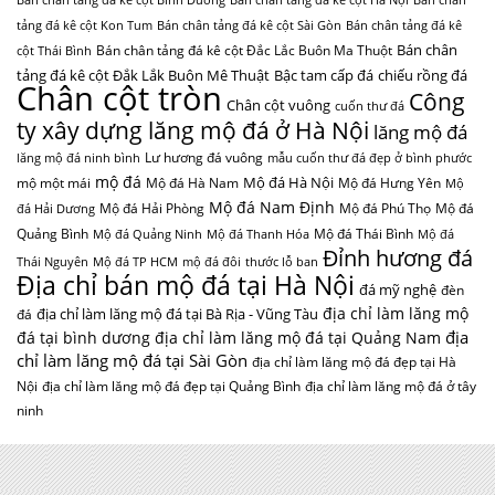
Bán chân tảng đá kê cột Bình Dương
Bán chân tảng đá kê cột Hà Nội
Bán chân
tảng đá kê cột Kon Tum
Bán chân tảng đá kê cột Sài Gòn
Bán chân tảng đá kê
Bán chân
Bán chân tảng đá kê cột Đắc Lắc Buôn Ma Thuột
cột Thái Bình
tảng đá kê cột Đắk Lắk Buôn Mê Thuật
Bậc tam cấp đá
chiếu rồng đá
Chân cột tròn
Công
Chân cột vuông
cuốn thư đá
ty xây dựng lăng mộ đá ở Hà Nội
lăng mộ đá
Lư hương đá vuông
lăng mộ đá ninh bình
mẫu cuốn thư đá đẹp ở bình phước
mộ đá
Mộ đá Hà Nội
mộ một mái
Mộ đá Hà Nam
Mộ đá Hưng Yên
Mộ
Mộ đá Nam Định
Mộ đá Hải Phòng
Mộ đá Phú Thọ
Mộ đá
đá Hải Dương
Quảng Bình
Mộ đá Thái Bình
Mộ đá Quảng Ninh
Mộ đá Thanh Hóa
Mộ đá
Đỉnh hương đá
Thái Nguyên
Mộ đá TP HCM
mộ đá đôi
thước lỗ ban
Địa chỉ bán mộ đá tại Hà Nội
đá mỹ nghệ
đèn
địa chỉ làm lăng mộ
địa chỉ làm lăng mộ đá tại Bà Rịa - Vũng Tàu
đá
địa
đá tại bình dương
địa chỉ làm lăng mộ đá tại Quảng Nam
chỉ làm lăng mộ đá tại Sài Gòn
địa chỉ làm lăng mộ đá đẹp tại Hà
Nội
địa chỉ làm lăng mộ đá đẹp tại Quảng Bình
địa chỉ làm lăng mộ đá ở tây
ninh