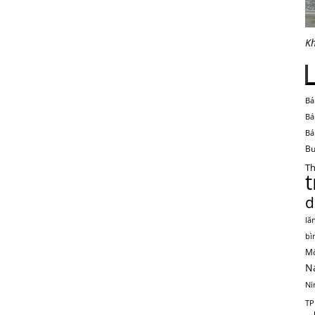
Kh
Bá
Bá
Bá
Bu
Th
d
lă
bì
Mộ
N
Ni
TP