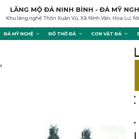
LĂNG MỘ ĐÁ NINH BÌNH - ĐÁ MỸ NGH
Khu làng nghề Thôn Xuân Vũ, Xã Ninh Vân, Hoa Lư, Ni
ĐÁ MỸ NGHỆ
ĐỒ THỜ ĐÁ
CON VẬT ĐÁ
t