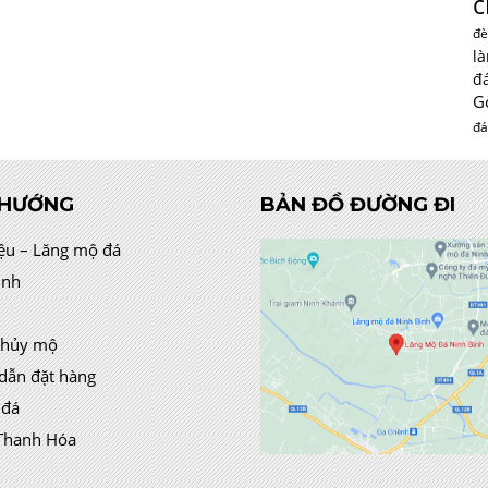
c
đè
l
đ
G
đá
 HƯỚNG
BẢN ĐỒ ĐƯỜNG ĐI
iệu – Lăng mộ đá
ình
thủy mộ
dẫn đặt hàng
 đá
Thanh Hóa