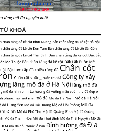
u lăng mộ đá nguyên khối
TỪ KHOÁ
n chân tảng đá kê cột Bình Dương
Bán chân tảng đá kê cột Hà Nội
n chân tảng đá kê cột Kon Tum
Bán chân tảng đá kê cột Sài Gòn
Bán chân tảng đá kê cột Đắc Lắc
n chân tảng đá kê cột Thái Bình
Bán chân tảng đá kê cột Đắk Lắk Buôn Mê
ôn Ma Thuột
Chân cột
uật
Bậc tam cấp đá
chiếu rồng đá
tròn
Công ty xây
Chân cột vuông
cuốn thư đá
ựng lăng mộ đá ở Hà Nội
lăng mộ đá
Lư hương đá vuông
ng mộ đá ninh bình
mẫu cuốn thư đá đẹp ở
mộ đá
Mộ đá Hà Nội
mộ một mái
Mộ đá Hà Nam
nh phước
Mộ đá
 đá Hưng Yên
Mộ đá Hải Phòng
Mộ đá Hải Dương
am Định
Mộ đá Phú Thọ
Mộ đá Quảng Bình
Mộ đá Quảng
Mộ đá Thái Bình
nh
Mộ đá Thanh Hóa
Mộ đá Thái Nguyên
Mộ đá
Địa
Đỉnh hương đá
 HCM
mộ đá đôi
thước lỗ ban