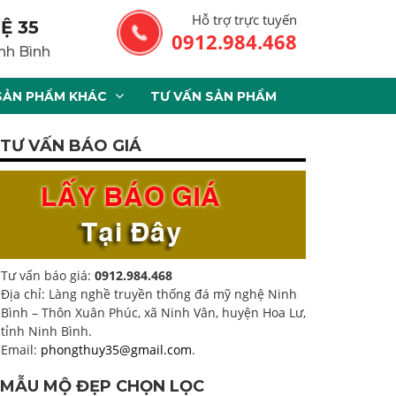
Hỗ trợ trực tuyến
Ệ 35
0912.984.468
nh Bình
SẢN PHẨM KHÁC
TƯ VẤN SẢN PHẨM
TƯ VẤN BÁO GIÁ
Tư vấn báo giá:
0912.984.468
Địa chỉ: Làng nghề truyền thống đá mỹ nghệ Ninh
Bình – Thôn Xuân Phúc, xã Ninh Vân, huyện Hoa Lư,
tỉnh Ninh Bình.
Email:
phongthuy35@gmail.com
.
MẪU MỘ ĐẸP CHỌN LỌC