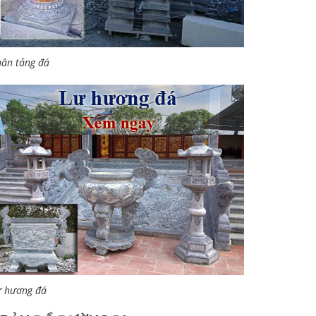
ân tảng đá
ư hương đá