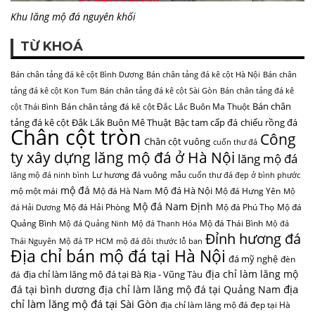
Khu lăng mộ đá nguyên khối
TỪ KHOÁ
Bán chân tảng đá kê cột Bình Dương
Bán chân tảng đá kê cột Hà Nội
Bán chân
tảng đá kê cột Kon Tum
Bán chân tảng đá kê cột Sài Gòn
Bán chân tảng đá kê
Bán chân
Bán chân tảng đá kê cột Đắc Lắc Buôn Ma Thuột
cột Thái Bình
tảng đá kê cột Đắk Lắk Buôn Mê Thuật
Bậc tam cấp đá
chiếu rồng đá
Chân cột tròn
Công
Chân cột vuông
cuốn thư đá
ty xây dựng lăng mộ đá ở Hà Nội
lăng mộ đá
Lư hương đá vuông
lăng mộ đá ninh bình
mẫu cuốn thư đá đẹp ở bình phước
mộ đá
Mộ đá Hà Nội
mộ một mái
Mộ đá Hà Nam
Mộ đá Hưng Yên
Mộ
Mộ đá Nam Định
Mộ đá Hải Phòng
Mộ đá Phú Thọ
Mộ đá
đá Hải Dương
Quảng Bình
Mộ đá Thái Bình
Mộ đá Quảng Ninh
Mộ đá Thanh Hóa
Mộ đá
Đỉnh hương đá
Thái Nguyên
Mộ đá TP HCM
mộ đá đôi
thước lỗ ban
Địa chỉ bán mộ đá tại Hà Nội
đá mỹ nghệ
đèn
địa chỉ làm lăng mộ
địa chỉ làm lăng mộ đá tại Bà Rịa - Vũng Tàu
đá
địa
đá tại bình dương
địa chỉ làm lăng mộ đá tại Quảng Nam
chỉ làm lăng mộ đá tại Sài Gòn
địa chỉ làm lăng mộ đá đẹp tại Hà