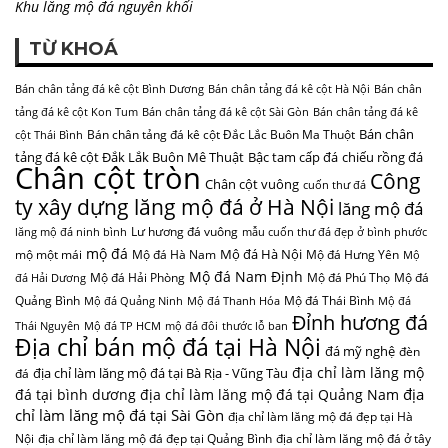
Khu lăng mộ đá nguyên khối
TỪ KHOÁ
Bán chân tảng đá kê cột Bình Dương
Bán chân tảng đá kê cột Hà Nội
Bán chân
tảng đá kê cột Kon Tum
Bán chân tảng đá kê cột Sài Gòn
Bán chân tảng đá kê
Bán chân
Bán chân tảng đá kê cột Đắc Lắc Buôn Ma Thuột
cột Thái Bình
tảng đá kê cột Đắk Lắk Buôn Mê Thuật
Bậc tam cấp đá
chiếu rồng đá
Chân cột tròn
Công
Chân cột vuông
cuốn thư đá
ty xây dựng lăng mộ đá ở Hà Nội
lăng mộ đá
Lư hương đá vuông
lăng mộ đá ninh bình
mẫu cuốn thư đá đẹp ở bình phước
mộ đá
Mộ đá Hà Nội
mộ một mái
Mộ đá Hà Nam
Mộ đá Hưng Yên
Mộ
Mộ đá Nam Định
Mộ đá Hải Phòng
Mộ đá Phú Thọ
Mộ đá
đá Hải Dương
Quảng Bình
Mộ đá Thái Bình
Mộ đá Quảng Ninh
Mộ đá Thanh Hóa
Mộ đá
Đỉnh hương đá
Thái Nguyên
Mộ đá TP HCM
mộ đá đôi
thước lỗ ban
Địa chỉ bán mộ đá tại Hà Nội
đá mỹ nghệ
đèn
địa chỉ làm lăng mộ
địa chỉ làm lăng mộ đá tại Bà Rịa - Vũng Tàu
đá
địa
đá tại bình dương
địa chỉ làm lăng mộ đá tại Quảng Nam
chỉ làm lăng mộ đá tại Sài Gòn
địa chỉ làm lăng mộ đá đẹp tại Hà
Nội
địa chỉ làm lăng mộ đá đẹp tại Quảng Bình
địa chỉ làm lăng mộ đá ở tây