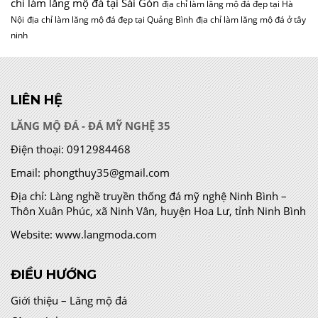
chỉ làm lăng mộ đá tại Sài Gòn
địa chỉ làm lăng mộ đá đẹp tại Hà
Nội
địa chỉ làm lăng mộ đá đẹp tại Quảng Bình
địa chỉ làm lăng mộ đá ở tây
ninh
LIÊN HỆ
LĂNG MỘ ĐÁ - ĐÁ MỸ NGHỆ 35
Điện thoại:
0912984468
Email:
phongthuy35@gmail.com
Địa chỉ:
Làng nghề truyền thống đá mỹ nghệ Ninh Bình –
Thôn Xuân Phúc, xã Ninh Vân, huyện Hoa Lư, tỉnh Ninh Bình
Website:
www.langmoda.com
ĐIỀU HƯỚNG
Giới thiệu – Lăng mộ đá