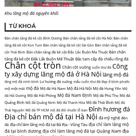
Khu lăng mộ đá nguyên khối
TỪ KHOÁ
Bán chân tảng đá kê cột Bình Dương
Bán chân tảng đá kê cột Hà Nội
Bán chân
tảng đá kê cột Kon Tum
Bán chân tảng đá kê cột Sài Gòn
Bán chân tảng đá kê
Bán chân
Bán chân tảng đá kê cột Đắc Lắc Buôn Ma Thuột
cột Thái Bình
tảng đá kê cột Đắk Lắk Buôn Mê Thuật
Bậc tam cấp đá
chiếu rồng đá
Chân cột tròn
Công
Chân cột vuông
cuốn thư đá
ty xây dựng lăng mộ đá ở Hà Nội
lăng mộ đá
Lư hương đá vuông
lăng mộ đá ninh bình
mẫu cuốn thư đá đẹp ở bình phước
mộ đá
Mộ đá Hà Nội
mộ một mái
Mộ đá Hà Nam
Mộ đá Hưng Yên
Mộ
Mộ đá Nam Định
Mộ đá Hải Phòng
Mộ đá Phú Thọ
Mộ đá
đá Hải Dương
Quảng Bình
Mộ đá Thái Bình
Mộ đá Quảng Ninh
Mộ đá Thanh Hóa
Mộ đá
Đỉnh hương đá
Thái Nguyên
Mộ đá TP HCM
mộ đá đôi
thước lỗ ban
Địa chỉ bán mộ đá tại Hà Nội
đá mỹ nghệ
đèn
địa chỉ làm lăng mộ
địa chỉ làm lăng mộ đá tại Bà Rịa - Vũng Tàu
đá
địa
đá tại bình dương
địa chỉ làm lăng mộ đá tại Quảng Nam