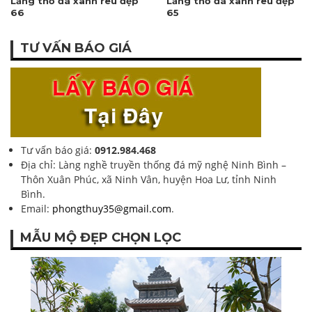
Lăng thờ đá xanh rêu đẹp
Lăng thờ đá xanh rêu đẹp
66
65
TƯ VẤN BÁO GIÁ
Tư vấn báo giá:
0912.984.468
Địa chỉ: Làng nghề truyền thống đá mỹ nghệ Ninh Bình –
Thôn Xuân Phúc, xã Ninh Vân, huyện Hoa Lư, tỉnh Ninh
Bình.
Email:
phongthuy35@gmail.com
.
MẪU MỘ ĐẸP CHỌN LỌC