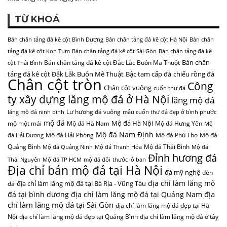
TỪ KHOÁ
Bán chân tảng đá kê cột Bình Dương
Bán chân tảng đá kê cột Hà Nội
Bán chân
tảng đá kê cột Kon Tum
Bán chân tảng đá kê cột Sài Gòn
Bán chân tảng đá kê
Bán chân
Bán chân tảng đá kê cột Đắc Lắc Buôn Ma Thuột
cột Thái Bình
tảng đá kê cột Đắk Lắk Buôn Mê Thuật
Bậc tam cấp đá
chiếu rồng đá
Chân cột tròn
Công
Chân cột vuông
cuốn thư đá
ty xây dựng lăng mộ đá ở Hà Nội
lăng mộ đá
Lư hương đá vuông
lăng mộ đá ninh bình
mẫu cuốn thư đá đẹp ở bình phước
mộ đá
Mộ đá Hà Nội
mộ một mái
Mộ đá Hà Nam
Mộ đá Hưng Yên
Mộ
Mộ đá Nam Định
Mộ đá Hải Phòng
Mộ đá Phú Thọ
Mộ đá
đá Hải Dương
Quảng Bình
Mộ đá Thái Bình
Mộ đá Quảng Ninh
Mộ đá Thanh Hóa
Mộ đá
Đỉnh hương đá
Thái Nguyên
Mộ đá TP HCM
mộ đá đôi
thước lỗ ban
Địa chỉ bán mộ đá tại Hà Nội
đá mỹ nghệ
đèn
địa chỉ làm lăng mộ
địa chỉ làm lăng mộ đá tại Bà Rịa - Vũng Tàu
đá
địa
đá tại bình dương
địa chỉ làm lăng mộ đá tại Quảng Nam
chỉ làm lăng mộ đá tại Sài Gòn
địa chỉ làm lăng mộ đá đẹp tại Hà
Nội
địa chỉ làm lăng mộ đá đẹp tại Quảng Bình
địa chỉ làm lăng mộ đá ở tây