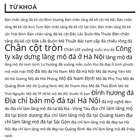
TỪ KHOÁ
Bán chân tảng đá kê cột Bình Dương
Bán chân tảng đá kê cột Hà Nội
Bán chân
tảng đá kê cột Kon Tum
Bán chân tảng đá kê cột Sài Gòn
Bán chân tảng đá kê
Bán chân
Bán chân tảng đá kê cột Đắc Lắc Buôn Ma Thuột
cột Thái Bình
tảng đá kê cột Đắk Lắk Buôn Mê Thuật
Bậc tam cấp đá
chiếu rồng đá
Chân cột tròn
Công
Chân cột vuông
cuốn thư đá
ty xây dựng lăng mộ đá ở Hà Nội
lăng mộ đá
Lư hương đá vuông
lăng mộ đá ninh bình
mẫu cuốn thư đá đẹp ở bình phước
mộ đá
Mộ đá Hà Nội
mộ một mái
Mộ đá Hà Nam
Mộ đá Hưng Yên
Mộ
Mộ đá Nam Định
Mộ đá Hải Phòng
Mộ đá Phú Thọ
Mộ đá
đá Hải Dương
Quảng Bình
Mộ đá Thái Bình
Mộ đá Quảng Ninh
Mộ đá Thanh Hóa
Mộ đá
Đỉnh hương đá
Thái Nguyên
Mộ đá TP HCM
mộ đá đôi
thước lỗ ban
Địa chỉ bán mộ đá tại Hà Nội
đá mỹ nghệ
đèn
địa chỉ làm lăng mộ
địa chỉ làm lăng mộ đá tại Bà Rịa - Vũng Tàu
đá
địa
đá tại bình dương
địa chỉ làm lăng mộ đá tại Quảng Nam
chỉ làm lăng mộ đá tại Sài Gòn
địa chỉ làm lăng mộ đá đẹp tại Hà
Nội
địa chỉ làm lăng mộ đá đẹp tại Quảng Bình
địa chỉ làm lăng mộ đá ở tây
ninh