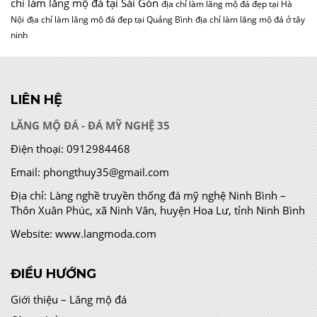
chỉ làm lăng mộ đá tại Sài Gòn
địa chỉ làm lăng mộ đá đẹp tại Hà
Nội
địa chỉ làm lăng mộ đá đẹp tại Quảng Bình
địa chỉ làm lăng mộ đá ở tây
ninh
LIÊN HỆ
LĂNG MỘ ĐÁ - ĐÁ MỸ NGHỆ 35
Điện thoại:
0912984468
Email:
phongthuy35@gmail.com
Địa chỉ:
Làng nghề truyền thống đá mỹ nghệ Ninh Bình –
Thôn Xuân Phúc, xã Ninh Vân, huyện Hoa Lư, tỉnh Ninh Bình
Website:
www.langmoda.com
ĐIỀU HƯỚNG
Giới thiệu – Lăng mộ đá