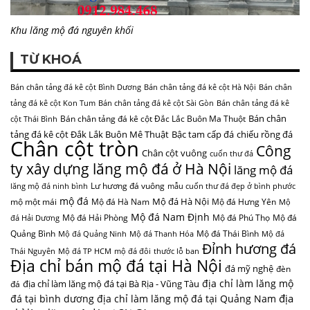
Khu lăng mộ đá nguyên khối
TỪ KHOÁ
Bán chân tảng đá kê cột Bình Dương
Bán chân tảng đá kê cột Hà Nội
Bán chân
tảng đá kê cột Kon Tum
Bán chân tảng đá kê cột Sài Gòn
Bán chân tảng đá kê
Bán chân
Bán chân tảng đá kê cột Đắc Lắc Buôn Ma Thuột
cột Thái Bình
tảng đá kê cột Đắk Lắk Buôn Mê Thuật
Bậc tam cấp đá
chiếu rồng đá
Chân cột tròn
Công
Chân cột vuông
cuốn thư đá
ty xây dựng lăng mộ đá ở Hà Nội
lăng mộ đá
Lư hương đá vuông
lăng mộ đá ninh bình
mẫu cuốn thư đá đẹp ở bình phước
mộ đá
Mộ đá Hà Nội
mộ một mái
Mộ đá Hà Nam
Mộ đá Hưng Yên
Mộ
Mộ đá Nam Định
Mộ đá Hải Phòng
Mộ đá Phú Thọ
Mộ đá
đá Hải Dương
Quảng Bình
Mộ đá Thái Bình
Mộ đá Quảng Ninh
Mộ đá Thanh Hóa
Mộ đá
Đỉnh hương đá
Thái Nguyên
Mộ đá TP HCM
mộ đá đôi
thước lỗ ban
Địa chỉ bán mộ đá tại Hà Nội
đá mỹ nghệ
đèn
địa chỉ làm lăng mộ
địa chỉ làm lăng mộ đá tại Bà Rịa - Vũng Tàu
đá
địa
đá tại bình dương
địa chỉ làm lăng mộ đá tại Quảng Nam