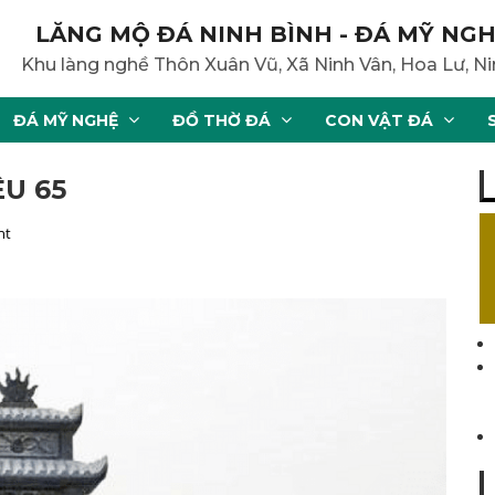
LĂNG MỘ ĐÁ NINH BÌNH - ĐÁ MỸ NGH
Khu làng nghề Thôn Xuân Vũ, Xã Ninh Vân, Hoa Lư, Ni
ĐÁ MỸ NGHỆ
ĐỒ THỜ ĐÁ
CON VẬT ĐÁ
U 65
nt