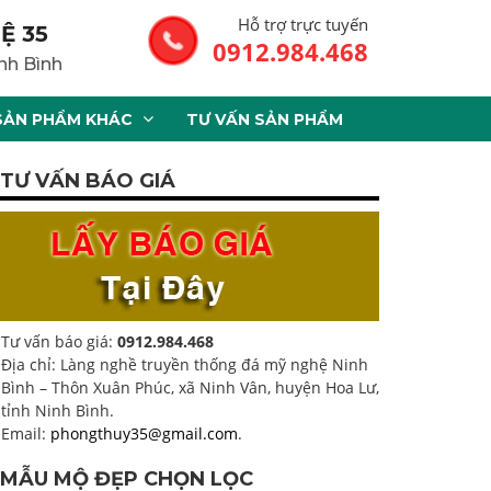
Hỗ trợ trực tuyến
Ệ 35
0912.984.468
nh Bình
SẢN PHẨM KHÁC
TƯ VẤN SẢN PHẨM
TƯ VẤN BÁO GIÁ
Tư vấn báo giá:
0912.984.468
Địa chỉ: Làng nghề truyền thống đá mỹ nghệ Ninh
Bình – Thôn Xuân Phúc, xã Ninh Vân, huyện Hoa Lư,
tỉnh Ninh Bình.
Email:
phongthuy35@gmail.com
.
MẪU MỘ ĐẸP CHỌN LỌC