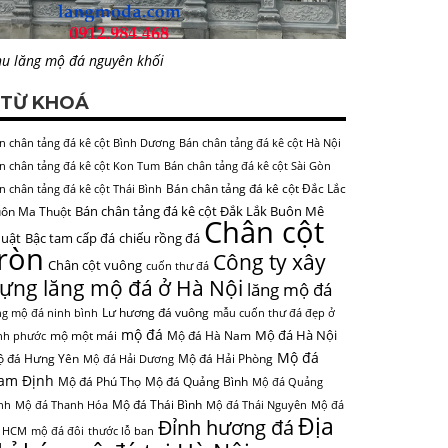
u lăng mộ đá nguyên khối
TỪ KHOÁ
n chân tảng đá kê cột Bình Dương
Bán chân tảng đá kê cột Hà Nội
n chân tảng đá kê cột Kon Tum
Bán chân tảng đá kê cột Sài Gòn
Bán chân tảng đá kê cột Đắc Lắc
n chân tảng đá kê cột Thái Bình
Bán chân tảng đá kê cột Đắk Lắk Buôn Mê
ôn Ma Thuột
Chân cột
uật
Bậc tam cấp đá
chiếu rồng đá
tròn
Công ty xây
Chân cột vuông
cuốn thư đá
ựng lăng mộ đá ở Hà Nội
lăng mộ đá
Lư hương đá vuông
ng mộ đá ninh bình
mẫu cuốn thư đá đẹp ở
mộ đá
Mộ đá Hà Nội
mộ một mái
Mộ đá Hà Nam
nh phước
Mộ đá
 đá Hưng Yên
Mộ đá Hải Phòng
Mộ đá Hải Dương
am Định
Mộ đá Phú Thọ
Mộ đá Quảng Bình
Mộ đá Quảng
Mộ đá Thái Bình
nh
Mộ đá Thanh Hóa
Mộ đá Thái Nguyên
Mộ đá
Địa
Đỉnh hương đá
 HCM
mộ đá đôi
thước lỗ ban