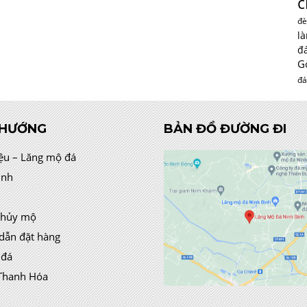
c
đè
l
đ
G
đá
 HƯỚNG
BẢN ĐỒ ĐƯỜNG ĐI
iệu – Lăng mộ đá
ình
thủy mộ
dẫn đặt hàng
 đá
Thanh Hóa