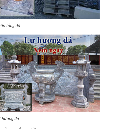
ân tảng đá
ư hương đá