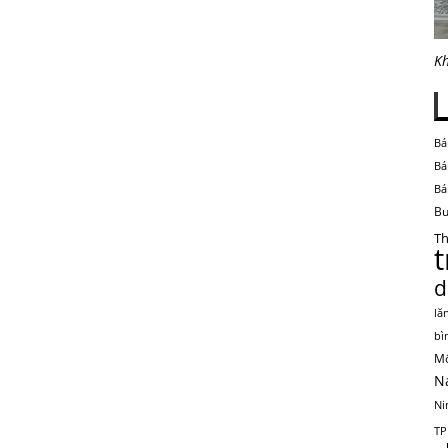
Kh
Bá
Bá
Bá
Bu
Th
d
lă
bì
Mộ
N
Ni
TP