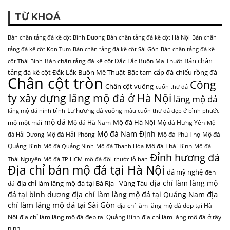
TỪ KHOÁ
Bán chân tảng đá kê cột Bình Dương
Bán chân tảng đá kê cột Hà Nội
Bán chân
tảng đá kê cột Kon Tum
Bán chân tảng đá kê cột Sài Gòn
Bán chân tảng đá kê
Bán chân
Bán chân tảng đá kê cột Đắc Lắc Buôn Ma Thuột
cột Thái Bình
tảng đá kê cột Đắk Lắk Buôn Mê Thuật
Bậc tam cấp đá
chiếu rồng đá
Chân cột tròn
Công
Chân cột vuông
cuốn thư đá
ty xây dựng lăng mộ đá ở Hà Nội
lăng mộ đá
Lư hương đá vuông
lăng mộ đá ninh bình
mẫu cuốn thư đá đẹp ở bình phước
mộ đá
Mộ đá Hà Nội
mộ một mái
Mộ đá Hà Nam
Mộ đá Hưng Yên
Mộ
Mộ đá Nam Định
Mộ đá Hải Phòng
Mộ đá Phú Thọ
Mộ đá
đá Hải Dương
Quảng Bình
Mộ đá Thái Bình
Mộ đá Quảng Ninh
Mộ đá Thanh Hóa
Mộ đá
Đỉnh hương đá
Thái Nguyên
Mộ đá TP HCM
mộ đá đôi
thước lỗ ban
Địa chỉ bán mộ đá tại Hà Nội
đá mỹ nghệ
đèn
địa chỉ làm lăng mộ
địa chỉ làm lăng mộ đá tại Bà Rịa - Vũng Tàu
đá
địa
đá tại bình dương
địa chỉ làm lăng mộ đá tại Quảng Nam
chỉ làm lăng mộ đá tại Sài Gòn
địa chỉ làm lăng mộ đá đẹp tại Hà
Nội
địa chỉ làm lăng mộ đá đẹp tại Quảng Bình
địa chỉ làm lăng mộ đá ở tây
ninh