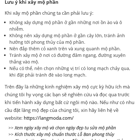
Lưu ý khi xây mộ phần
Khi xây mộ phần chúng ta cần phải lưu ý:
Không xây dựng mộ phần ở gần những nơi ồn ào và ô
nhiễm.
Không nên xây dựng mộ phần ở gần cây lớn, tránh ảnh
hưởng tới phong thủy của mộ phần.
Nên đắp thêm cỏ xanh trên và xung quanh mộ phần.
Tránh xây mộ ở nơi có đường đâm ngang, đường xuyên
thẳng vào mộ.
Nếu có thể, nên chọn những vị trí có long mạch chảy qua,
khi đặt phải tránh đè vào long mạch.
Trên đây là những kinh nghiệm xây mộ cực kỳ hữu ích mà
chúng tôi hy vọng các bạn sẽ nghiên cứu và đọc qua trước
khi tiến hành xây dựng bất cứ ngôi mộ nào. Nếu như có nhu
cầu đặt lăng mộ đẹp của chúng tôi, xin hãy liên hệ về
website:
https://langmoda.com/
>>
Xem ngày xây mộ và chọn ngày đẹp tu sửa mộ phần
>>
Kích thước xây mộ chuẩn thước Lỗ Ban phong thủy