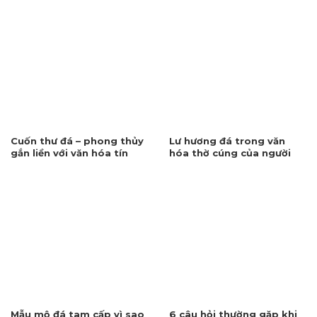
Cuốn thư đá – phong thủy
Lư hương đá trong văn
gắn liền với văn hóa tín
hóa thờ cúng của người
ngưỡng
Việt
Mẫu mộ đá tam cấp vì sao
6 câu hỏi thường gặp khi