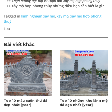
>>
Chọn hướng đặt mộ và chọn đất xây mộ hợp phong thủy
>>
Xây mộ hợp phong thủy những điều bạn cần biết là gì?
Tagged in
kinh nghiệm xây mộ
,
xây mộ
,
xây mộ hợp phong
thuỷ
Lưu
Bài viết khác
Top 10 mẫu cuốn thư đá
Top 10 những khu lăng mộ
đẹp nhất [year]
đá đẹp nhất [year]