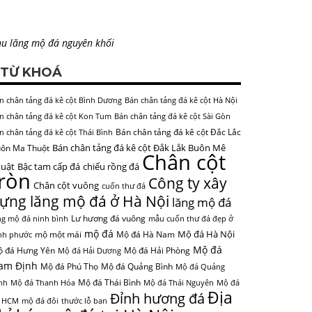
u lăng mộ đá nguyên khối
TỪ KHOÁ
n chân tảng đá kê cột Bình Dương
Bán chân tảng đá kê cột Hà Nội
n chân tảng đá kê cột Kon Tum
Bán chân tảng đá kê cột Sài Gòn
Bán chân tảng đá kê cột Đắc Lắc
n chân tảng đá kê cột Thái Bình
Bán chân tảng đá kê cột Đắk Lắk Buôn Mê
ôn Ma Thuột
Chân cột
uật
Bậc tam cấp đá
chiếu rồng đá
tròn
Công ty xây
Chân cột vuông
cuốn thư đá
ựng lăng mộ đá ở Hà Nội
lăng mộ đá
Lư hương đá vuông
ng mộ đá ninh bình
mẫu cuốn thư đá đẹp ở
mộ đá
Mộ đá Hà Nội
mộ một mái
Mộ đá Hà Nam
nh phước
Mộ đá
 đá Hưng Yên
Mộ đá Hải Phòng
Mộ đá Hải Dương
am Định
Mộ đá Phú Thọ
Mộ đá Quảng Bình
Mộ đá Quảng
Mộ đá Thái Bình
nh
Mộ đá Thanh Hóa
Mộ đá Thái Nguyên
Mộ đá
Địa
Đỉnh hương đá
 HCM
mộ đá đôi
thước lỗ ban