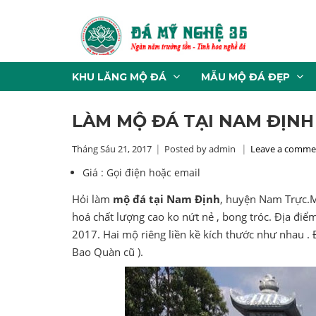
KHU LĂNG MỘ ĐÁ
MẪU MỘ ĐÁ ĐẸP
LÀM MỘ ĐÁ TẠI NAM ĐỊNH
Tháng Sáu 21, 2017
Posted by admin
Leave a comme
Giá :
Gọi điện hoặc email
Hỏi làm
mộ đá tại Nam Định
, huyện Nam Trực.M
hoá chất lượng cao ko nứt nẻ , bong tróc. Địa điểm
2017. Hai mộ riêng liền kề kích thước như nhau . 
Bao Quàn cũ ).