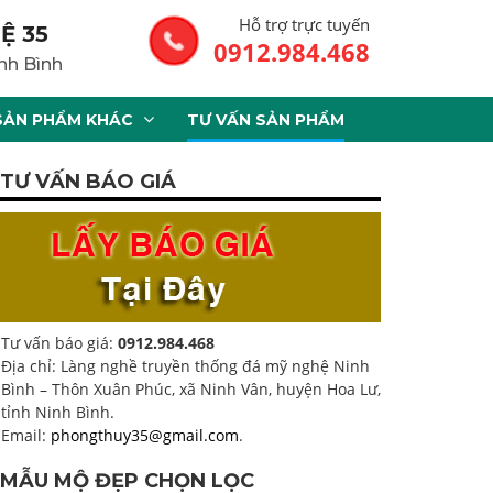
Hỗ trợ trực tuyến
Ệ 35
0912.984.468
nh Bình
SẢN PHẨM KHÁC
TƯ VẤN SẢN PHẨM
TƯ VẤN BÁO GIÁ
Tư vấn báo giá:
0912.984.468
Địa chỉ: Làng nghề truyền thống đá mỹ nghệ Ninh
Bình – Thôn Xuân Phúc, xã Ninh Vân, huyện Hoa Lư,
tỉnh Ninh Bình.
Email:
phongthuy35@gmail.com
.
MẪU MỘ ĐẸP CHỌN LỌC