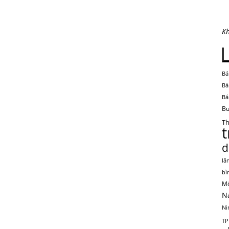
Kh
Bá
Bá
Bá
Bu
Th
d
lă
bì
Mộ
N
Ni
TP