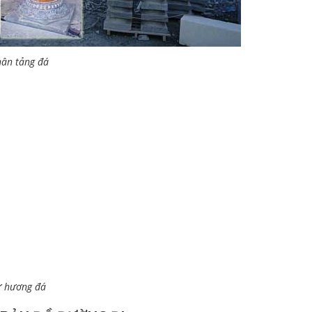
ân tảng đá
ư hương đá