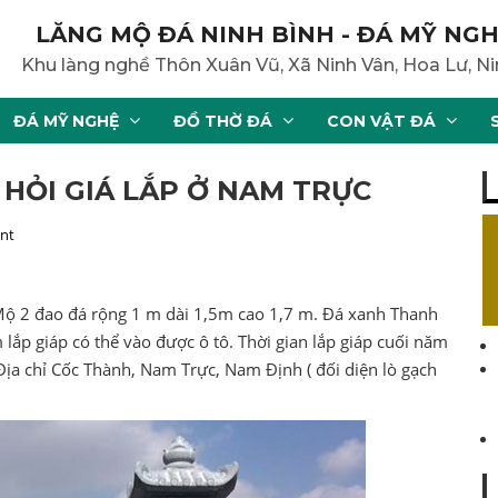
LĂNG MỘ ĐÁ NINH BÌNH - ĐÁ MỸ NGH
Khu làng nghề Thôn Xuân Vũ, Xã Ninh Vân, Hoa Lư, Ni
ĐÁ MỸ NGHỆ
ĐỒ THỜ ĐÁ
CON VẬT ĐÁ
 HỎI GIÁ LẮP Ở NAM TRỰC
nt
ộ 2 đao đá rộng 1 m dài 1,5m cao 1,7 m. Đá xanh Thanh
 lắp giáp có thể vào được ô tô. Thời gian lắp giáp cuối năm
Địa chỉ Cốc Thành, Nam Trực, Nam Định ( đối diện lò gạch