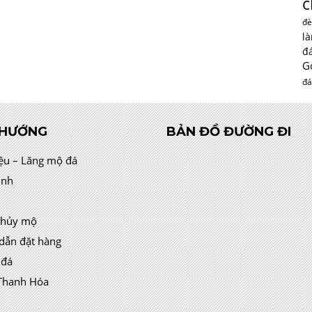
c
đè
l
đ
G
đá
 HƯỚNG
BẢN ĐỒ ĐƯỜNG ĐI
iệu – Lăng mộ đá
ình
thủy mộ
dẫn đặt hàng
 đá
Thanh Hóa