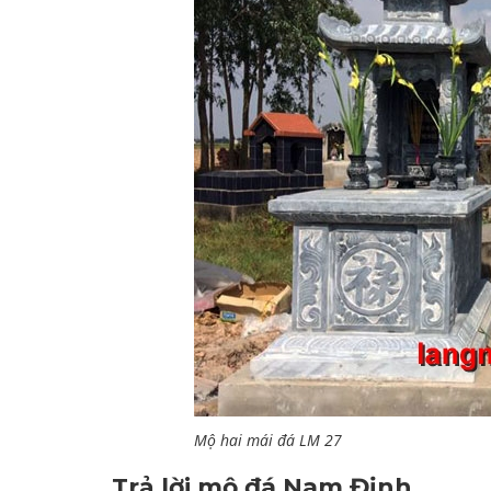
Mộ hai mái đá LM 27
Trả lời mộ đá Nam Định