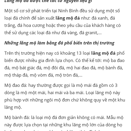
Lăng mộ đá được chế tác từ nguyên liệu gì
Một số cơ sở phát triển tại Ninh Bình đều sử dụng một số
loại đá chính để sản xuất
lăng mộ đá
như: đá xanh, đá
trắng, đá hoa cương hoặc theo yêu cầu của khách hàng có
thể sử dụng các loại đá như đá vàng, đá granit,…
Những lăng mộ làm bằng đá phổ biến trên thị trường
Trên thị trường hiện nay có khoảng 13 loại
lăng mộ đá
phổ
biến được nhiều gia đình lựa chọn. Có thể kể tới: mộ ba đao
đá, mộ bát giác đá, mộ đôi đá, mộ hai đao đá, mộ bành đá,
mộ tháp đá, mộ vòm đá, mộ tròn đá,…
Mộ đao đá: hay thường được gọi là mộ mái đá gồm có 3
dòng là mộ một mái, hai mái và ba mái. Loại lăng mộ này
phù hợp với những ngôi mộ đơn chứ không quy về một khu
lăng mộ.
Mộ bành đá: là loại mộ đá đơn giản không có mái. Mẫu mộ
này được lựa chọn tại những khu lăng mộ lớn của dòng họ