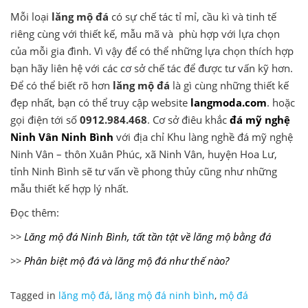
Mỗi loại
lăng mộ đá
có sự chế tác tỉ mỉ, cầu kì và tinh tế
riêng cùng với thiết kế, mẫu mã và phù hợp với lựa chọn
của mỗi gia đình. Vì vậy để có thể những lựa chọn thích hợp
bạn hãy liên hệ với các cơ sở chế tác để được tư vấn kỹ hơn.
Để có thể biết rõ hơn
lăng mộ đá
là gì cùng những thiết kế
đẹp nhất, bạn có thể truy cập website
langmoda.com
. hoặc
gọi điện tới số
0912.984.468
. Cơ sở điêu khắc
đá mỹ nghệ
Ninh Vân Ninh Bình
với địa chỉ Khu làng nghề đá mỹ nghệ
Ninh Vân – thôn Xuân Phúc, xã Ninh Vân, huyện Hoa Lư,
tỉnh Ninh Bình sẽ tư vấn về phong thủy cũng như những
mẫu thiết kế hợp lý nhất.
Đọc thêm:
>>
Lăng mộ đá Ninh Bình, tất tần tật về lăng mộ bằng đá
>>
Phân biệt mộ đá và lăng mộ đá như thế nào?
Tagged in
lăng mộ đá
,
lăng mộ đá ninh bình
,
mộ đá