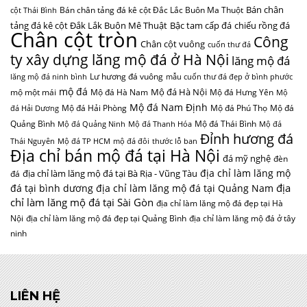
Bán chân
Bán chân tảng đá kê cột Đắc Lắc Buôn Ma Thuột
cột Thái Bình
tảng đá kê cột Đắk Lắk Buôn Mê Thuật
Bậc tam cấp đá
chiếu rồng đá
Chân cột tròn
Công
Chân cột vuông
cuốn thư đá
ty xây dựng lăng mộ đá ở Hà Nội
lăng mộ đá
Lư hương đá vuông
lăng mộ đá ninh bình
mẫu cuốn thư đá đẹp ở bình phước
mộ đá
Mộ đá Hà Nội
mộ một mái
Mộ đá Hà Nam
Mộ đá Hưng Yên
Mộ
Mộ đá Nam Định
Mộ đá Hải Phòng
Mộ đá Phú Thọ
Mộ đá
đá Hải Dương
Quảng Bình
Mộ đá Thái Bình
Mộ đá Quảng Ninh
Mộ đá Thanh Hóa
Mộ đá
Đỉnh hương đá
Thái Nguyên
Mộ đá TP HCM
mộ đá đôi
thước lỗ ban
Địa chỉ bán mộ đá tại Hà Nội
đá mỹ nghệ
đèn
địa chỉ làm lăng mộ
địa chỉ làm lăng mộ đá tại Bà Rịa - Vũng Tàu
đá
địa
đá tại bình dương
địa chỉ làm lăng mộ đá tại Quảng Nam
chỉ làm lăng mộ đá tại Sài Gòn
địa chỉ làm lăng mộ đá đẹp tại Hà
Nội
địa chỉ làm lăng mộ đá đẹp tại Quảng Bình
địa chỉ làm lăng mộ đá ở tây
ninh
LIÊN HỆ