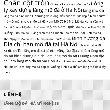
Chân cột tròn
Công
Chân cột vuông
cuốn thư đá
ty xây dựng lăng mộ đá ở Hà Nội
lăng mộ đá
Lư hương đá vuông
lăng mộ đá ninh bình
mẫu cuốn thư đá đẹp ở bình phước
mộ đá
Mộ đá Hà Nội
mộ một mái
Mộ đá Hà Nam
Mộ đá Hưng Yên
Mộ
Mộ đá Nam Định
Mộ đá Hải Phòng
Mộ đá Phú Thọ
Mộ đá
đá Hải Dương
Quảng Bình
Mộ đá Thái Bình
Mộ đá Quảng Ninh
Mộ đá Thanh Hóa
Mộ đá
Đỉnh hương đá
Thái Nguyên
Mộ đá TP HCM
mộ đá đôi
thước lỗ ban
Địa chỉ bán mộ đá tại Hà Nội
đá mỹ nghệ
đèn
địa chỉ làm lăng mộ
địa chỉ làm lăng mộ đá tại Bà Rịa - Vũng Tàu
đá
địa
đá tại bình dương
địa chỉ làm lăng mộ đá tại Quảng Nam
chỉ làm lăng mộ đá tại Sài Gòn
địa chỉ làm lăng mộ đá đẹp tại Hà
Nội
địa chỉ làm lăng mộ đá đẹp tại Quảng Bình
địa chỉ làm lăng mộ đá ở tây
ninh
LIÊN HỆ
LĂNG MỘ ĐÁ - ĐÁ MỸ NGHỆ 35