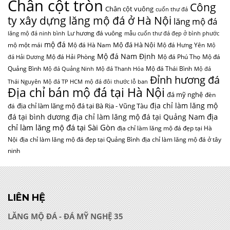
Chân cột tròn
Công
Chân cột vuông
cuốn thư đá
ty xây dựng lăng mộ đá ở Hà Nội
lăng mộ đá
Lư hương đá vuông
lăng mộ đá ninh bình
mẫu cuốn thư đá đẹp ở bình phước
mộ đá
Mộ đá Hà Nội
mộ một mái
Mộ đá Hà Nam
Mộ đá Hưng Yên
Mộ
Mộ đá Nam Định
Mộ đá Hải Phòng
Mộ đá Phú Thọ
Mộ đá
đá Hải Dương
Quảng Bình
Mộ đá Thái Bình
Mộ đá Quảng Ninh
Mộ đá Thanh Hóa
Mộ đá
Đỉnh hương đá
Thái Nguyên
Mộ đá TP HCM
mộ đá đôi
thước lỗ ban
Địa chỉ bán mộ đá tại Hà Nội
đá mỹ nghệ
đèn
địa chỉ làm lăng mộ
địa chỉ làm lăng mộ đá tại Bà Rịa - Vũng Tàu
đá
địa
đá tại bình dương
địa chỉ làm lăng mộ đá tại Quảng Nam
chỉ làm lăng mộ đá tại Sài Gòn
địa chỉ làm lăng mộ đá đẹp tại Hà
Nội
địa chỉ làm lăng mộ đá đẹp tại Quảng Bình
địa chỉ làm lăng mộ đá ở tây
ninh
LIÊN HỆ
LĂNG MỘ ĐÁ - ĐÁ MỸ NGHỆ 35