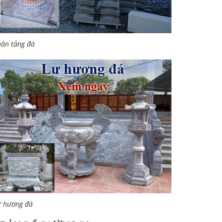
ân tảng đá
ư hương đá