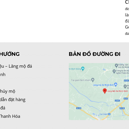
c
đè
l
đ
G
đá
 HƯỚNG
BẢN ĐỒ ĐƯỜNG ĐI
iệu – Lăng mộ đá
ình
thủy mộ
dẫn đặt hàng
 đá
Thanh Hóa