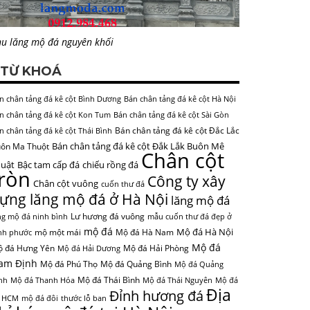
u lăng mộ đá nguyên khối
TỪ KHOÁ
n chân tảng đá kê cột Bình Dương
Bán chân tảng đá kê cột Hà Nội
n chân tảng đá kê cột Kon Tum
Bán chân tảng đá kê cột Sài Gòn
Bán chân tảng đá kê cột Đắc Lắc
n chân tảng đá kê cột Thái Bình
Bán chân tảng đá kê cột Đắk Lắk Buôn Mê
ôn Ma Thuột
Chân cột
uật
Bậc tam cấp đá
chiếu rồng đá
tròn
Công ty xây
Chân cột vuông
cuốn thư đá
ựng lăng mộ đá ở Hà Nội
lăng mộ đá
Lư hương đá vuông
ng mộ đá ninh bình
mẫu cuốn thư đá đẹp ở
mộ đá
Mộ đá Hà Nội
mộ một mái
Mộ đá Hà Nam
nh phước
Mộ đá
 đá Hưng Yên
Mộ đá Hải Phòng
Mộ đá Hải Dương
am Định
Mộ đá Phú Thọ
Mộ đá Quảng Bình
Mộ đá Quảng
Mộ đá Thái Bình
nh
Mộ đá Thanh Hóa
Mộ đá Thái Nguyên
Mộ đá
Địa
Đỉnh hương đá
 HCM
mộ đá đôi
thước lỗ ban