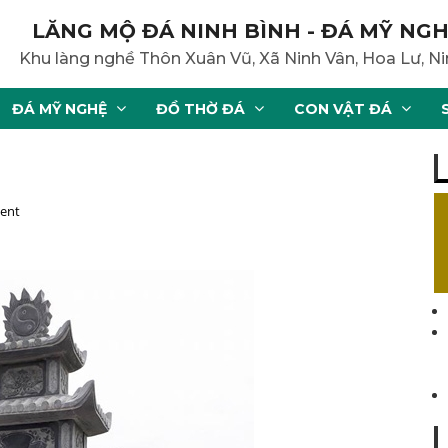
LĂNG MỘ ĐÁ NINH BÌNH - ĐÁ MỸ NGH
Khu làng nghề Thôn Xuân Vũ, Xã Ninh Vân, Hoa Lư, Ni
ĐÁ MỸ NGHỆ
ĐỒ THỜ ĐÁ
CON VẬT ĐÁ
ent