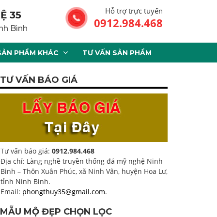
Hỗ trợ trực tuyến
Ệ 35
0912.984.468
nh Bình
SẢN PHẨM KHÁC
TƯ VẤN SẢN PHẨM
TƯ VẤN BÁO GIÁ
Tư vấn báo giá:
0912.984.468
Địa chỉ: Làng nghề truyền thống đá mỹ nghệ Ninh
Bình – Thôn Xuân Phúc, xã Ninh Vân, huyện Hoa Lư,
tỉnh Ninh Bình.
Email:
phongthuy35@gmail.com
.
MẪU MỘ ĐẸP CHỌN LỌC