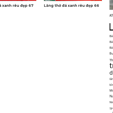
á xanh rêu đẹp 67
Lăng thờ đá xanh rêu đẹp 66
Kh
Bá
Bá
Bá
Bu
Th
d
lă
bì
Mộ
N
Ni
TP