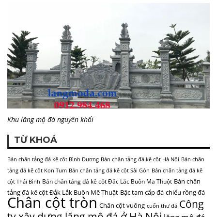
Khu lăng mộ đá nguyên khối
TỪ KHOÁ
Bán chân tảng đá kê cột Bình Dương
Bán chân tảng đá kê cột Hà Nội
Bán chân
tảng đá kê cột Kon Tum
Bán chân tảng đá kê cột Sài Gòn
Bán chân tảng đá kê
Bán chân
Bán chân tảng đá kê cột Đắc Lắc Buôn Ma Thuột
cột Thái Bình
tảng đá kê cột Đắk Lắk Buôn Mê Thuật
Bậc tam cấp đá
chiếu rồng đá
Chân cột tròn
Công
Chân cột vuông
cuốn thư đá
ty xây dựng lăng mộ đá ở Hà Nội