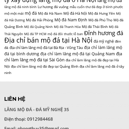
lăng mộ đá
Lư hương đá vuông
lăng mộ đá ninh bình
mẫu cuốn thư đá đẹp ở bình phước
mộ đá
Mộ đá Hà Nội
mộ một mái
Mộ đá Hà Nam
Mộ đá Hưng Yên
Mộ
Mộ đá Nam Định
Mộ đá Hải Phòng
Mộ đá Phú Thọ
Mộ đá
đá Hải Dương
Quảng Bình
Mộ đá Thái Bình
Mộ đá Quảng Ninh
Mộ đá Thanh Hóa
Mộ đá
Đỉnh hương đá
Thái Nguyên
Mộ đá TP HCM
mộ đá đôi
thước lỗ ban
Địa chỉ bán mộ đá tại Hà Nội
đá mỹ nghệ
đèn
địa chỉ làm lăng mộ
địa chỉ làm lăng mộ đá tại Bà Rịa - Vũng Tàu
đá
địa
đá tại bình dương
địa chỉ làm lăng mộ đá tại Quảng Nam
chỉ làm lăng mộ đá tại Sài Gòn
địa chỉ làm lăng mộ đá đẹp tại Hà
Nội
địa chỉ làm lăng mộ đá đẹp tại Quảng Bình
địa chỉ làm lăng mộ đá ở tây
ninh
LIÊN HỆ
LĂNG MỘ ĐÁ - ĐÁ MỸ NGHỆ 35
Điện thoại:
0912984468
Email:
phongthuy35@gmail.com