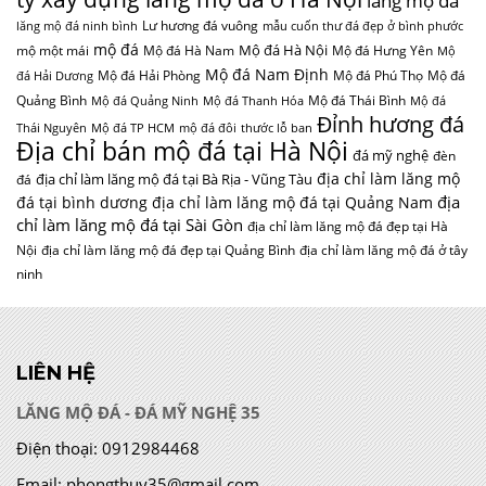
lăng mộ đá
Lư hương đá vuông
lăng mộ đá ninh bình
mẫu cuốn thư đá đẹp ở bình phước
mộ đá
Mộ đá Hà Nội
mộ một mái
Mộ đá Hà Nam
Mộ đá Hưng Yên
Mộ
Mộ đá Nam Định
Mộ đá Hải Phòng
Mộ đá Phú Thọ
Mộ đá
đá Hải Dương
Quảng Bình
Mộ đá Thái Bình
Mộ đá Quảng Ninh
Mộ đá Thanh Hóa
Mộ đá
Đỉnh hương đá
Thái Nguyên
Mộ đá TP HCM
mộ đá đôi
thước lỗ ban
Địa chỉ bán mộ đá tại Hà Nội
đá mỹ nghệ
đèn
địa chỉ làm lăng mộ
địa chỉ làm lăng mộ đá tại Bà Rịa - Vũng Tàu
đá
địa
đá tại bình dương
địa chỉ làm lăng mộ đá tại Quảng Nam
chỉ làm lăng mộ đá tại Sài Gòn
địa chỉ làm lăng mộ đá đẹp tại Hà
Nội
địa chỉ làm lăng mộ đá đẹp tại Quảng Bình
địa chỉ làm lăng mộ đá ở tây
ninh
LIÊN HỆ
LĂNG MỘ ĐÁ - ĐÁ MỸ NGHỆ 35
Điện thoại:
0912984468
Email:
phongthuy35@gmail.com