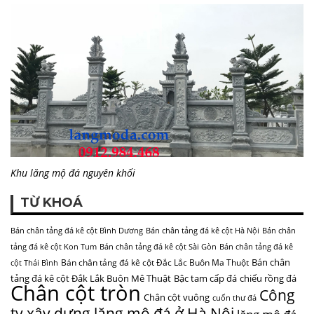
Khu lăng mộ đá nguyên khối
TỪ KHOÁ
Bán chân tảng đá kê cột Bình Dương
Bán chân tảng đá kê cột Hà Nội
Bán chân
tảng đá kê cột Kon Tum
Bán chân tảng đá kê cột Sài Gòn
Bán chân tảng đá kê
Bán chân
Bán chân tảng đá kê cột Đắc Lắc Buôn Ma Thuột
cột Thái Bình
tảng đá kê cột Đắk Lắk Buôn Mê Thuật
Bậc tam cấp đá
chiếu rồng đá
Chân cột tròn
Công
Chân cột vuông
cuốn thư đá
ty xây dựng lăng mộ đá ở Hà Nội