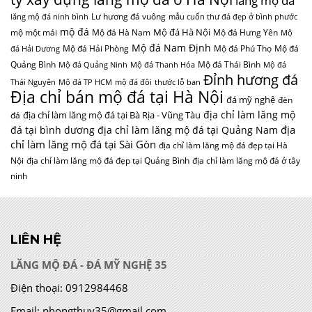
lăng mộ đá
Lư hương đá vuông
lăng mộ đá ninh bình
mẫu cuốn thư đá đẹp ở bình phước
mộ đá
Mộ đá Hà Nội
mộ một mái
Mộ đá Hà Nam
Mộ đá Hưng Yên
Mộ
Mộ đá Nam Định
Mộ đá Hải Phòng
Mộ đá Phú Thọ
Mộ đá
đá Hải Dương
Quảng Bình
Mộ đá Thái Bình
Mộ đá Quảng Ninh
Mộ đá Thanh Hóa
Mộ đá
Đỉnh hương đá
Thái Nguyên
Mộ đá TP HCM
mộ đá đôi
thước lỗ ban
Địa chỉ bán mộ đá tại Hà Nội
đá mỹ nghệ
đèn
địa chỉ làm lăng mộ
địa chỉ làm lăng mộ đá tại Bà Rịa - Vũng Tàu
đá
địa
đá tại bình dương
địa chỉ làm lăng mộ đá tại Quảng Nam
chỉ làm lăng mộ đá tại Sài Gòn
địa chỉ làm lăng mộ đá đẹp tại Hà
Nội
địa chỉ làm lăng mộ đá đẹp tại Quảng Bình
địa chỉ làm lăng mộ đá ở tây
ninh
LIÊN HỆ
LĂNG MỘ ĐÁ - ĐÁ MỸ NGHỆ 35
Điện thoại:
0912984468
Email:
phongthuy35@gmail.com