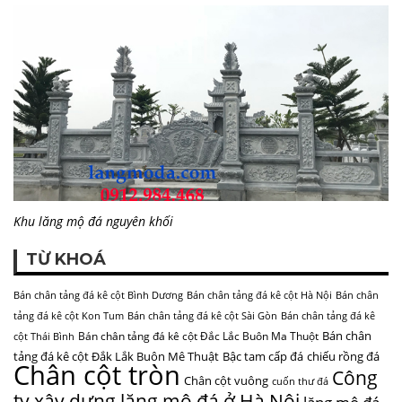
Khu lăng mộ đá nguyên khối
TỪ KHOÁ
Bán chân tảng đá kê cột Bình Dương
Bán chân tảng đá kê cột Hà Nội
Bán chân
tảng đá kê cột Kon Tum
Bán chân tảng đá kê cột Sài Gòn
Bán chân tảng đá kê
Bán chân
Bán chân tảng đá kê cột Đắc Lắc Buôn Ma Thuột
cột Thái Bình
tảng đá kê cột Đắk Lắk Buôn Mê Thuật
Bậc tam cấp đá
chiếu rồng đá
Chân cột tròn
Công
Chân cột vuông
cuốn thư đá
ty xây dựng lăng mộ đá ở Hà Nội