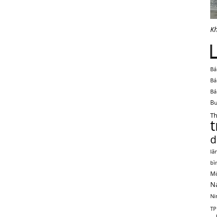
Kh
Bá
Bá
Bá
Bu
Th
d
lă
bì
Mộ
N
Ni
TP