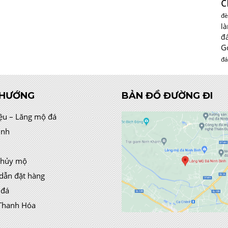
c
đè
l
đ
G
đá
 HƯỚNG
BẢN ĐỒ ĐƯỜNG ĐI
iệu – Lăng mộ đá
ình
thủy mộ
dẫn đặt hàng
 đá
Thanh Hóa