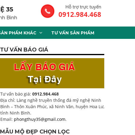
Hỗ trợ trực tuyến
Ệ 35
0912.984.468
nh Bình
SẢN PHẨM KHÁC
TƯ VẤN SẢN PHẨM
TƯ VẤN BÁO GIÁ
Tư vấn báo giá:
0912.984.468
Địa chỉ: Làng nghề truyền thống đá mỹ nghệ Ninh
Bình – Thôn Xuân Phúc, xã Ninh Vân, huyện Hoa Lư,
tỉnh Ninh Bình.
Email:
phongthuy35@gmail.com
.
MẪU MỘ ĐẸP CHỌN LỌC