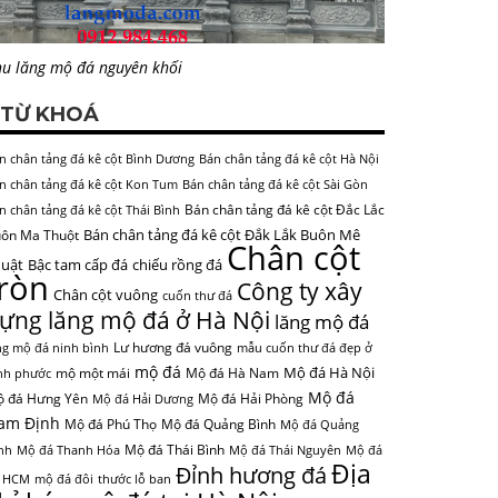
u lăng mộ đá nguyên khối
TỪ KHOÁ
n chân tảng đá kê cột Bình Dương
Bán chân tảng đá kê cột Hà Nội
n chân tảng đá kê cột Kon Tum
Bán chân tảng đá kê cột Sài Gòn
Bán chân tảng đá kê cột Đắc Lắc
n chân tảng đá kê cột Thái Bình
Bán chân tảng đá kê cột Đắk Lắk Buôn Mê
ôn Ma Thuột
Chân cột
uật
Bậc tam cấp đá
chiếu rồng đá
tròn
Công ty xây
Chân cột vuông
cuốn thư đá
ựng lăng mộ đá ở Hà Nội
lăng mộ đá
Lư hương đá vuông
ng mộ đá ninh bình
mẫu cuốn thư đá đẹp ở
mộ đá
Mộ đá Hà Nội
mộ một mái
Mộ đá Hà Nam
nh phước
Mộ đá
 đá Hưng Yên
Mộ đá Hải Phòng
Mộ đá Hải Dương
am Định
Mộ đá Phú Thọ
Mộ đá Quảng Bình
Mộ đá Quảng
Mộ đá Thái Bình
nh
Mộ đá Thanh Hóa
Mộ đá Thái Nguyên
Mộ đá
Địa
Đỉnh hương đá
 HCM
mộ đá đôi
thước lỗ ban