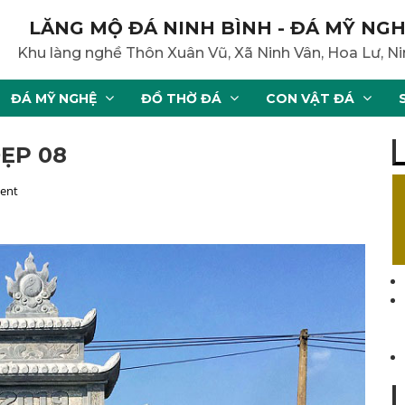
LĂNG MỘ ĐÁ NINH BÌNH - ĐÁ MỸ NGH
Khu làng nghề Thôn Xuân Vũ, Xã Ninh Vân, Hoa Lư, Ni
ĐÁ MỸ NGHỆ
ĐỒ THỜ ĐÁ
CON VẬT ĐÁ
ẸP 08
ent