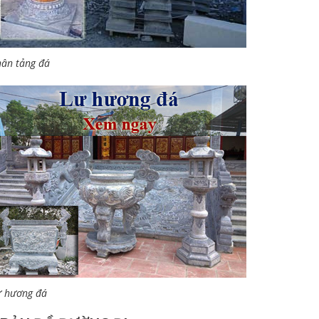
ân tảng đá
ư hương đá