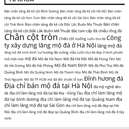
Bán chân tảng đá kê cột Bình Dương
Bán chân tảng đá kê cột Hà Nội
Bán chân
tảng đá kê cột Kon Tum
Bán chân tảng đá kê cột Sài Gòn
Bán chân tảng đá kê
Bán chân
Bán chân tảng đá kê cột Đắc Lắc Buôn Ma Thuột
cột Thái Bình
tảng đá kê cột Đắk Lắk Buôn Mê Thuật
Bậc tam cấp đá
chiếu rồng đá
Chân cột tròn
Công
Chân cột vuông
cuốn thư đá
ty xây dựng lăng mộ đá ở Hà Nội
lăng mộ đá
Lư hương đá vuông
lăng mộ đá ninh bình
mẫu cuốn thư đá đẹp ở bình phước
mộ đá
Mộ đá Hà Nội
mộ một mái
Mộ đá Hà Nam
Mộ đá Hưng Yên
Mộ
Mộ đá Nam Định
Mộ đá Hải Phòng
Mộ đá Phú Thọ
Mộ đá
đá Hải Dương
Quảng Bình
Mộ đá Thái Bình
Mộ đá Quảng Ninh
Mộ đá Thanh Hóa
Mộ đá
Đỉnh hương đá
Thái Nguyên
Mộ đá TP HCM
mộ đá đôi
thước lỗ ban
Địa chỉ bán mộ đá tại Hà Nội
đá mỹ nghệ
đèn
địa chỉ làm lăng mộ
địa chỉ làm lăng mộ đá tại Bà Rịa - Vũng Tàu
đá
địa
đá tại bình dương
địa chỉ làm lăng mộ đá tại Quảng Nam
chỉ làm lăng mộ đá tại Sài Gòn
địa chỉ làm lăng mộ đá đẹp tại Hà
Nội
địa chỉ làm lăng mộ đá đẹp tại Quảng Bình
địa chỉ làm lăng mộ đá ở tây
ninh