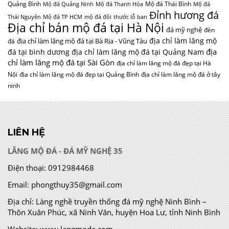
Quảng Bình
Mộ đá Thái Bình
Mộ đá Quảng Ninh
Mộ đá Thanh Hóa
Mộ đá
Đỉnh hương đá
Thái Nguyên
Mộ đá TP HCM
mộ đá đôi
thước lỗ ban
Địa chỉ bán mộ đá tại Hà Nội
đá mỹ nghệ
đèn
địa chỉ làm lăng mộ
địa chỉ làm lăng mộ đá tại Bà Rịa - Vũng Tàu
đá
địa
đá tại bình dương
địa chỉ làm lăng mộ đá tại Quảng Nam
chỉ làm lăng mộ đá tại Sài Gòn
địa chỉ làm lăng mộ đá đẹp tại Hà
Nội
địa chỉ làm lăng mộ đá đẹp tại Quảng Bình
địa chỉ làm lăng mộ đá ở tây
ninh
LIÊN HỆ
LĂNG MỘ ĐÁ - ĐÁ MỸ NGHỆ 35
Điện thoại:
0912984468
Email:
phongthuy35@gmail.com
Địa chỉ:
Làng nghề truyền thống đá mỹ nghệ Ninh Bình –
Thôn Xuân Phúc, xã Ninh Vân, huyện Hoa Lư, tỉnh Ninh Bình