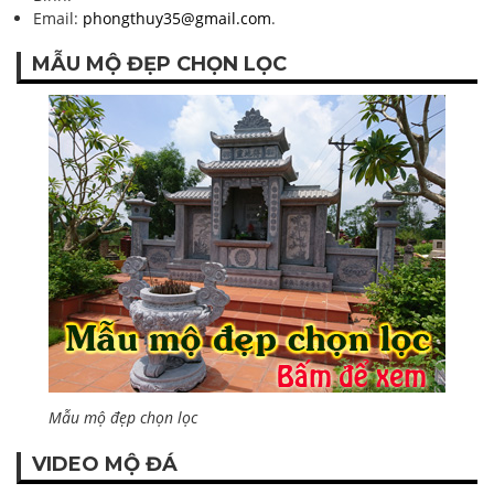
Email:
phongthuy35@gmail.com
.
MẪU MỘ ĐẸP CHỌN LỌC
Mẫu mộ đẹp chọn lọc
VIDEO MỘ ĐÁ