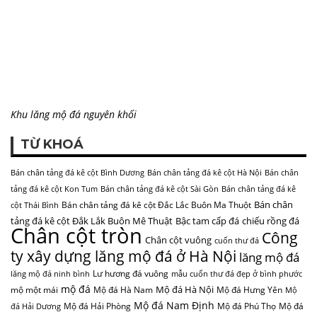
Khu lăng mộ đá nguyên khối
TỪ KHOÁ
Bán chân tảng đá kê cột Bình Dương
Bán chân tảng đá kê cột Hà Nội
Bán chân
tảng đá kê cột Kon Tum
Bán chân tảng đá kê cột Sài Gòn
Bán chân tảng đá kê
Bán chân
Bán chân tảng đá kê cột Đắc Lắc Buôn Ma Thuột
cột Thái Bình
tảng đá kê cột Đắk Lắk Buôn Mê Thuật
Bậc tam cấp đá
chiếu rồng đá
Chân cột tròn
Công
Chân cột vuông
cuốn thư đá
ty xây dựng lăng mộ đá ở Hà Nội
lăng mộ đá
Lư hương đá vuông
lăng mộ đá ninh bình
mẫu cuốn thư đá đẹp ở bình phước
mộ đá
Mộ đá Hà Nội
mộ một mái
Mộ đá Hà Nam
Mộ đá Hưng Yên
Mộ
Mộ đá Nam Định
Mộ đá Hải Phòng
Mộ đá Phú Thọ
Mộ đá
đá Hải Dương