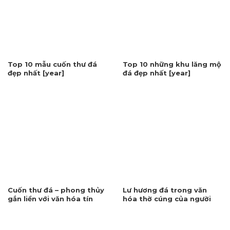
Top 10 mẫu cuốn thư đá
Top 10 những khu lăng mộ
đẹp nhất [year]
đá đẹp nhất [year]
Cuốn thư đá – phong thủy
Lư hương đá trong văn
gắn liền với văn hóa tín
hóa thờ cúng của người
ngưỡng
Việt