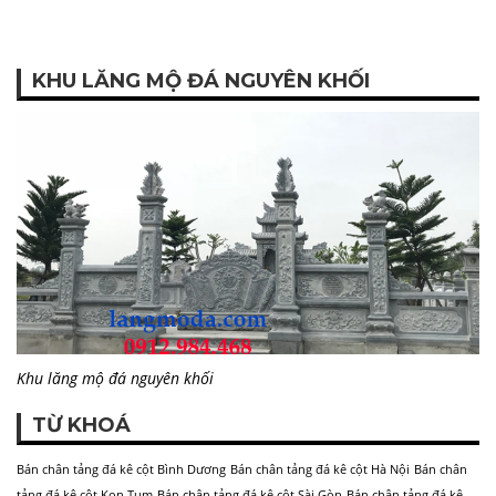
KHU LĂNG MỘ ĐÁ NGUYÊN KHỐI
Khu lăng mộ đá nguyên khối
TỪ KHOÁ
Bán chân tảng đá kê cột Bình Dương
Bán chân tảng đá kê cột Hà Nội
Bán chân
tảng đá kê cột Kon Tum
Bán chân tảng đá kê cột Sài Gòn
Bán chân tảng đá kê