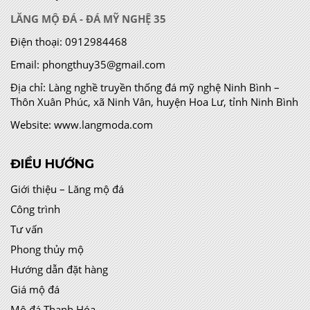
LĂNG MỘ ĐÁ - ĐÁ MỸ NGHỆ 35
Điện thoại:
0912984468
Email:
phongthuy35@gmail.com
Địa chỉ:
Làng nghề truyền thống đá mỹ nghệ Ninh Bình –
Thôn Xuân Phúc, xã Ninh Vân, huyện Hoa Lư, tỉnh Ninh Bình
Website:
www.langmoda.com
ĐIỀU HƯỚNG
Giới thiệu – Lăng mộ đá
Công trình
Tư vấn
Phong thủy mộ
Hướng dẫn đặt hàng
Giá mộ đá
Mộ đá Thanh Hóa