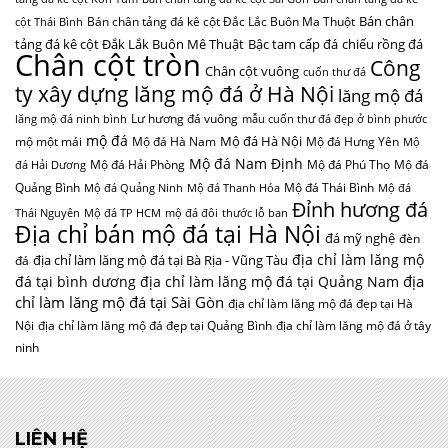
Bán chân
Bán chân tảng đá kê cột Đắc Lắc Buôn Ma Thuột
cột Thái Bình
tảng đá kê cột Đắk Lắk Buôn Mê Thuật
Bậc tam cấp đá
chiếu rồng đá
Chân cột tròn
Công
Chân cột vuông
cuốn thư đá
ty xây dựng lăng mộ đá ở Hà Nội
lăng mộ đá
Lư hương đá vuông
lăng mộ đá ninh bình
mẫu cuốn thư đá đẹp ở bình phước
mộ đá
Mộ đá Hà Nội
mộ một mái
Mộ đá Hà Nam
Mộ đá Hưng Yên
Mộ
Mộ đá Nam Định
Mộ đá Hải Phòng
Mộ đá Phú Thọ
Mộ đá
đá Hải Dương
Quảng Bình
Mộ đá Thái Bình
Mộ đá Quảng Ninh
Mộ đá Thanh Hóa
Mộ đá
Đỉnh hương đá
Thái Nguyên
Mộ đá TP HCM
mộ đá đôi
thước lỗ ban
Địa chỉ bán mộ đá tại Hà Nội
đá mỹ nghệ
đèn
địa chỉ làm lăng mộ
địa chỉ làm lăng mộ đá tại Bà Rịa - Vũng Tàu
đá
địa
đá tại bình dương
địa chỉ làm lăng mộ đá tại Quảng Nam
chỉ làm lăng mộ đá tại Sài Gòn
địa chỉ làm lăng mộ đá đẹp tại Hà
Nội
địa chỉ làm lăng mộ đá đẹp tại Quảng Bình
địa chỉ làm lăng mộ đá ở tây
ninh
LIÊN HỆ