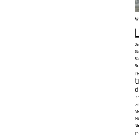
Kh
Bá
Bá
Bá
Bu
Th
d
lă
bì
Mộ
N
Ni
TP