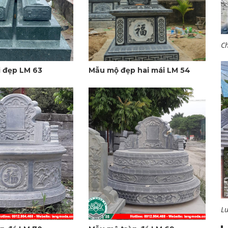
Ch
 đẹp LM 63
Mẫu mộ đẹp hai mái LM 54
L