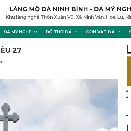
LĂNG MỘ ĐÁ NINH BÌNH - ĐÁ MỸ NGH
Khu làng nghề Thôn Xuân Vũ, Xã Ninh Vân, Hoa Lư, Ni
ĐÁ MỸ NGHỆ
ĐỒ THỜ ĐÁ
CON VẬT ĐÁ
ÊU 27
ent