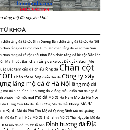
u lăng mộ đá nguyên khối
TỪ KHOÁ
n chân tảng đá kê cột Bình Dương
Bán chân tảng đá kê cột Hà Nội
n chân tảng đá kê cột Kon Tum
Bán chân tảng đá kê cột Sài Gòn
Bán chân tảng đá kê cột Đắc Lắc
n chân tảng đá kê cột Thái Bình
Bán chân tảng đá kê cột Đắk Lắk Buôn Mê
ôn Ma Thuột
Chân cột
uật
Bậc tam cấp đá
chiếu rồng đá
tròn
Công ty xây
Chân cột vuông
cuốn thư đá
ựng lăng mộ đá ở Hà Nội
lăng mộ đá
Lư hương đá vuông
ng mộ đá ninh bình
mẫu cuốn thư đá đẹp ở
mộ đá
Mộ đá Hà Nội
mộ một mái
Mộ đá Hà Nam
nh phước
Mộ đá
 đá Hưng Yên
Mộ đá Hải Phòng
Mộ đá Hải Dương
am Định
Mộ đá Phú Thọ
Mộ đá Quảng Bình
Mộ đá Quảng
Mộ đá Thái Bình
nh
Mộ đá Thanh Hóa
Mộ đá Thái Nguyên
Mộ đá
Địa
Đỉnh hương đá
 HCM
mộ đá đôi
thước lỗ ban