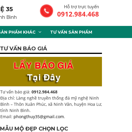
Hỗ trợ trực tuyến
Ệ 35
0912.984.468
nh Bình
SẢN PHẨM KHÁC
TƯ VẤN SẢN PHẨM
TƯ VẤN BÁO GIÁ
Tư vấn báo giá:
0912.984.468
Địa chỉ: Làng nghề truyền thống đá mỹ nghệ Ninh
Bình – Thôn Xuân Phúc, xã Ninh Vân, huyện Hoa Lư,
tỉnh Ninh Bình.
Email:
phongthuy35@gmail.com
.
MẪU MỘ ĐẸP CHỌN LỌC