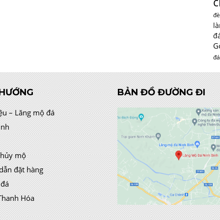
c
đè
l
đ
G
đá
 HƯỚNG
BẢN ĐỒ ĐƯỜNG ĐI
iệu – Lăng mộ đá
ình
thủy mộ
dẫn đặt hàng
 đá
Thanh Hóa