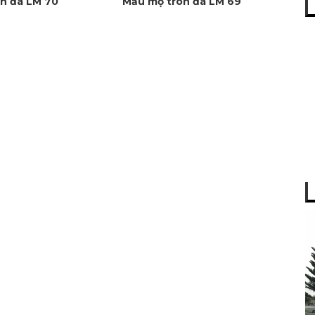
n đá LM 70
Mẫu mộ tròn đá LM 69