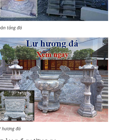
ân tảng đá
ư hương đá