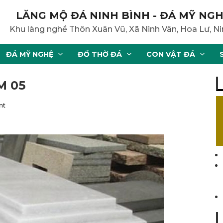
LĂNG MỘ ĐÁ NINH BÌNH - ĐÁ MỸ NGH
Khu làng nghề Thôn Xuân Vũ, Xã Ninh Vân, Hoa Lư, Ni
ĐÁ MỸ NGHỆ
ĐỒ THỜ ĐÁ
CON VẬT ĐÁ
M 05
nt