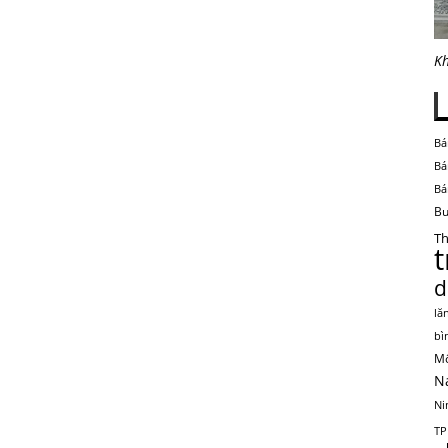
Kh
Bá
Bá
Bá
Bu
Th
d
lă
bì
Mộ
N
Ni
TP