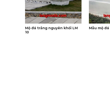
Mộ đá trắng nguyên khối LM
Mẫu mộ đá 
10