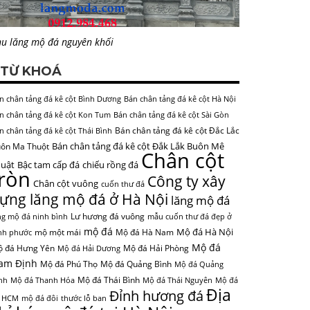
u lăng mộ đá nguyên khối
TỪ KHOÁ
n chân tảng đá kê cột Bình Dương
Bán chân tảng đá kê cột Hà Nội
n chân tảng đá kê cột Kon Tum
Bán chân tảng đá kê cột Sài Gòn
Bán chân tảng đá kê cột Đắc Lắc
n chân tảng đá kê cột Thái Bình
Bán chân tảng đá kê cột Đắk Lắk Buôn Mê
ôn Ma Thuột
Chân cột
uật
Bậc tam cấp đá
chiếu rồng đá
tròn
Công ty xây
Chân cột vuông
cuốn thư đá
ựng lăng mộ đá ở Hà Nội
lăng mộ đá
Lư hương đá vuông
ng mộ đá ninh bình
mẫu cuốn thư đá đẹp ở
mộ đá
Mộ đá Hà Nội
mộ một mái
Mộ đá Hà Nam
nh phước
Mộ đá
 đá Hưng Yên
Mộ đá Hải Phòng
Mộ đá Hải Dương
am Định
Mộ đá Phú Thọ
Mộ đá Quảng Bình
Mộ đá Quảng
Mộ đá Thái Bình
nh
Mộ đá Thanh Hóa
Mộ đá Thái Nguyên
Mộ đá
Địa
Đỉnh hương đá
 HCM
mộ đá đôi
thước lỗ ban