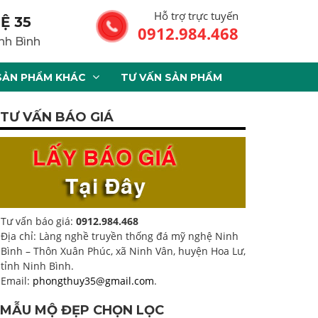
Hỗ trợ trực tuyến
Ệ 35
0912.984.468
nh Bình
SẢN PHẨM KHÁC
TƯ VẤN SẢN PHẨM
TƯ VẤN BÁO GIÁ
Tư vấn báo giá:
0912.984.468
Địa chỉ: Làng nghề truyền thống đá mỹ nghệ Ninh
Bình – Thôn Xuân Phúc, xã Ninh Vân, huyện Hoa Lư,
tỉnh Ninh Bình.
Email:
phongthuy35@gmail.com
.
MẪU MỘ ĐẸP CHỌN LỌC