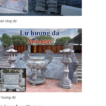
ân tảng đá
ư hương đá