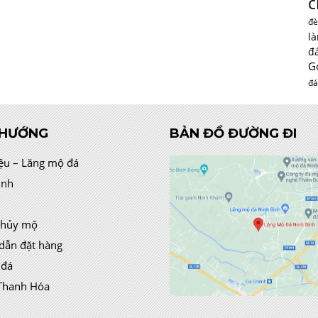
c
đè
l
đ
G
đá
 HƯỚNG
BẢN ĐỒ ĐƯỜNG ĐI
iệu – Lăng mộ đá
ình
thủy mộ
dẫn đặt hàng
 đá
Thanh Hóa