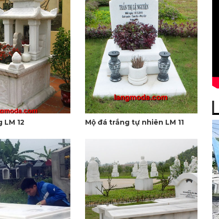
g LM 12
Mộ đá trắng tự nhiên LM 11