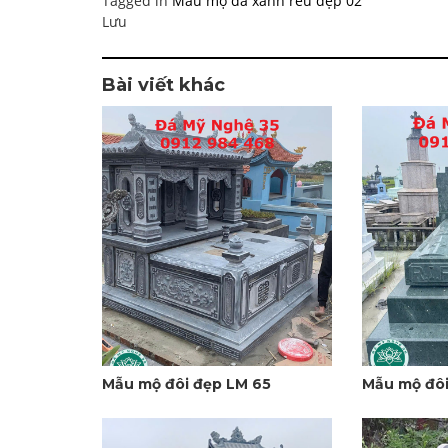
Tagged in
Mẫu mộ đá xanh rêu đẹp 02
Lưu
Bài viết khác
Mẫu mộ đôi đẹp LM 65
Mẫu mộ đôi