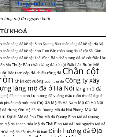
u lăng mộ đá nguyên khối
TỪ KHOÁ
n chân tảng đá kê cột Bình Dương
Bán chân tảng đá kê cột Hà Nội
n chân tảng đá kê cột Kon Tum
Bán chân tảng đá kê cột Sài Gòn
Bán chân tảng đá kê cột Đắc Lắc
n chân tảng đá kê cột Thái Bình
Bán chân tảng đá kê cột Đắk Lắk Buôn Mê
ôn Ma Thuột
Chân cột
uật
Bậc tam cấp đá
chiếu rồng đá
tròn
Công ty xây
Chân cột vuông
cuốn thư đá
ựng lăng mộ đá ở Hà Nội
lăng mộ đá
Lư hương đá vuông
ng mộ đá ninh bình
mẫu cuốn thư đá đẹp ở
mộ đá
Mộ đá Hà Nội
mộ một mái
Mộ đá Hà Nam
nh phước
Mộ đá
 đá Hưng Yên
Mộ đá Hải Phòng
Mộ đá Hải Dương
am Định
Mộ đá Phú Thọ
Mộ đá Quảng Bình
Mộ đá Quảng
Mộ đá Thái Bình
nh
Mộ đá Thanh Hóa
Mộ đá Thái Nguyên
Mộ đá
Địa
Đỉnh hương đá
 HCM
mộ đá đôi
thước lỗ ban