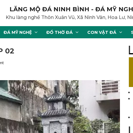
LĂNG MỘ ĐÁ NINH BÌNH - ĐÁ MỸ NGH
Khu làng nghề Thôn Xuân Vũ, Xã Ninh Vân, Hoa Lư, Ni
ĐÁ MỸ NGHỆ
ĐỒ THỜ ĐÁ
CON VẬT ĐÁ
P 02
nt