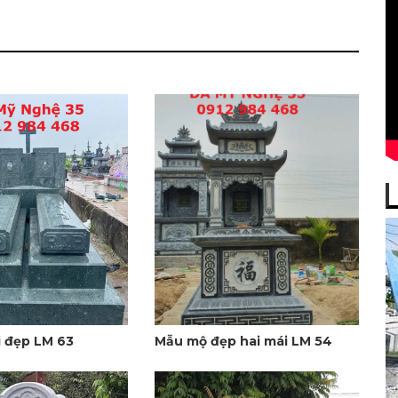
 đẹp LM 63
Mẫu mộ đẹp hai mái LM 54