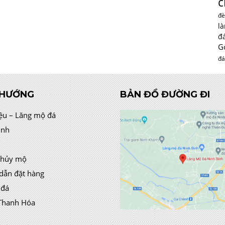
c
đè
l
đ
G
đá
 HƯỚNG
BẢN ĐỒ ĐƯỜNG ĐI
iệu – Lăng mộ đá
ình
thủy mộ
dẫn đặt hàng
 đá
Thanh Hóa