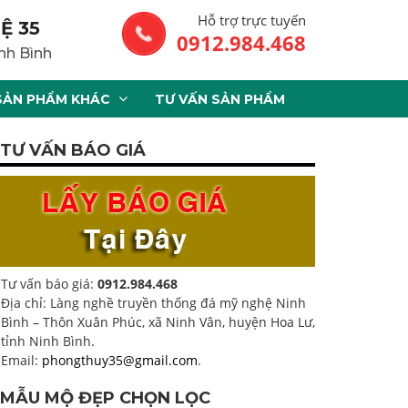
Hỗ trợ trực tuyến
Ệ 35
0912.984.468
nh Bình
SẢN PHẨM KHÁC
TƯ VẤN SẢN PHẨM
TƯ VẤN BÁO GIÁ
Tư vấn báo giá:
0912.984.468
Địa chỉ: Làng nghề truyền thống đá mỹ nghệ Ninh
Bình – Thôn Xuân Phúc, xã Ninh Vân, huyện Hoa Lư,
tỉnh Ninh Bình.
Email:
phongthuy35@gmail.com
.
MẪU MỘ ĐẸP CHỌN LỌC