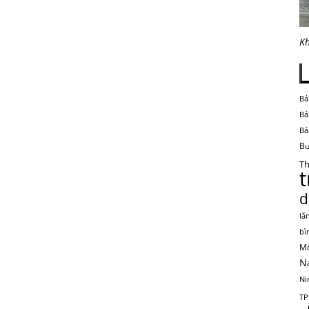
Kh
Bá
Bá
Bá
Bu
Th
d
lă
bì
Mộ
N
Ni
TP