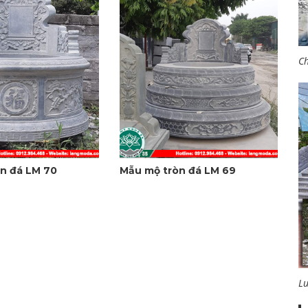
Ch
n đá LM 70
Mẫu mộ tròn đá LM 69
L