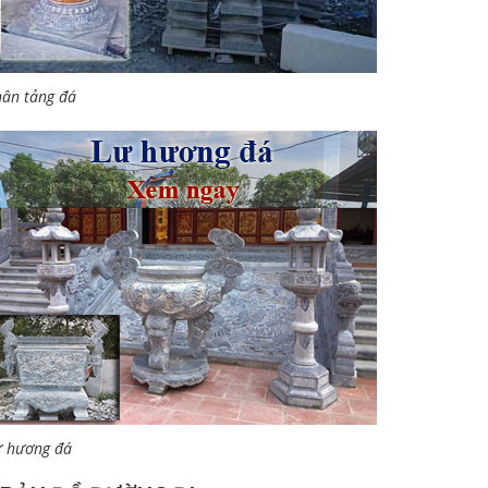
ân tảng đá
ư hương đá