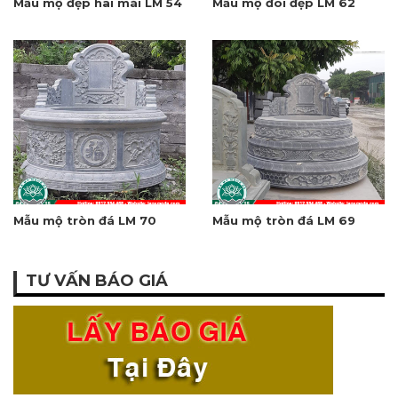
Mẫu mộ đẹp hai mái LM 54
Mẫu mộ đôi đẹp LM 62
Mẫu mộ tròn đá LM 70
Mẫu mộ tròn đá LM 69
TƯ VẤN BÁO GIÁ