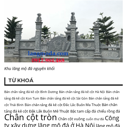
Khu lăng mộ đá nguyên khối
TỪ KHOÁ
Bán chân tảng đá kê cột Bình Dương
Bán chân tảng đá kê cột Hà Nội
Bán chân
tảng đá kê cột Kon Tum
Bán chân tảng đá kê cột Sài Gòn
Bán chân tảng đá kê
Bán chân
Bán chân tảng đá kê cột Đắc Lắc Buôn Ma Thuột
cột Thái Bình
tảng đá kê cột Đắk Lắk Buôn Mê Thuật
Bậc tam cấp đá
chiếu rồng đá
Chân cột tròn
Công
Chân cột vuông
cuốn thư đá
ty xây dựng lăng mộ đá ở Hà Nội
lăng mộ đá