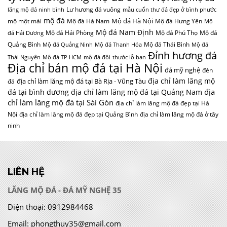
Lư hương đá vuông
lăng mộ đá ninh bình
mẫu cuốn thư đá đẹp ở bình phước
mộ đá
Mộ đá Hà Nội
mộ một mái
Mộ đá Hà Nam
Mộ đá Hưng Yên
Mộ
Mộ đá Nam Định
Mộ đá Hải Phòng
Mộ đá Phú Thọ
Mộ đá
đá Hải Dương
Quảng Bình
Mộ đá Thái Bình
Mộ đá Quảng Ninh
Mộ đá Thanh Hóa
Mộ đá
Đỉnh hương đá
Thái Nguyên
Mộ đá TP HCM
mộ đá đôi
thước lỗ ban
Địa chỉ bán mộ đá tại Hà Nội
đá mỹ nghệ
đèn
địa chỉ làm lăng mộ
địa chỉ làm lăng mộ đá tại Bà Rịa - Vũng Tàu
đá
địa
đá tại bình dương
địa chỉ làm lăng mộ đá tại Quảng Nam
chỉ làm lăng mộ đá tại Sài Gòn
địa chỉ làm lăng mộ đá đẹp tại Hà
Nội
địa chỉ làm lăng mộ đá đẹp tại Quảng Bình
địa chỉ làm lăng mộ đá ở tây
ninh
LIÊN HỆ
LĂNG MỘ ĐÁ - ĐÁ MỸ NGHỆ 35
Điện thoại:
0912984468
Email:
phongthuy35@gmail.com