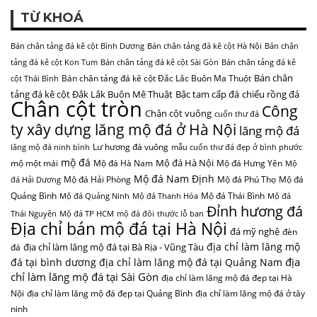
TỪ KHOÁ
Bán chân tảng đá kê cột Bình Dương
Bán chân tảng đá kê cột Hà Nội
Bán chân
tảng đá kê cột Kon Tum
Bán chân tảng đá kê cột Sài Gòn
Bán chân tảng đá kê
Bán chân
Bán chân tảng đá kê cột Đắc Lắc Buôn Ma Thuột
cột Thái Bình
tảng đá kê cột Đắk Lắk Buôn Mê Thuật
Bậc tam cấp đá
chiếu rồng đá
Chân cột tròn
Công
Chân cột vuông
cuốn thư đá
ty xây dựng lăng mộ đá ở Hà Nội
lăng mộ đá
Lư hương đá vuông
lăng mộ đá ninh bình
mẫu cuốn thư đá đẹp ở bình phước
mộ đá
Mộ đá Hà Nội
mộ một mái
Mộ đá Hà Nam
Mộ đá Hưng Yên
Mộ
Mộ đá Nam Định
Mộ đá Hải Phòng
Mộ đá Phú Thọ
Mộ đá
đá Hải Dương
Quảng Bình
Mộ đá Thái Bình
Mộ đá Quảng Ninh
Mộ đá Thanh Hóa
Mộ đá
Đỉnh hương đá
Thái Nguyên
Mộ đá TP HCM
mộ đá đôi
thước lỗ ban
Địa chỉ bán mộ đá tại Hà Nội
đá mỹ nghệ
đèn
địa chỉ làm lăng mộ
địa chỉ làm lăng mộ đá tại Bà Rịa - Vũng Tàu
đá
địa
đá tại bình dương
địa chỉ làm lăng mộ đá tại Quảng Nam
chỉ làm lăng mộ đá tại Sài Gòn
địa chỉ làm lăng mộ đá đẹp tại Hà
Nội
địa chỉ làm lăng mộ đá đẹp tại Quảng Bình
địa chỉ làm lăng mộ đá ở tây
ninh