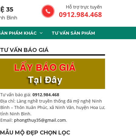
Hỗ trợ trực tuyến
Ệ 35
0912.984.468
nh Bình
SẢN PHẨM KHÁC
TƯ VẤN SẢN PHẨM
TƯ VẤN BÁO GIÁ
Tư vấn báo giá:
0912.984.468
Địa chỉ: Làng nghề truyền thống đá mỹ nghệ Ninh
Bình – Thôn Xuân Phúc, xã Ninh Vân, huyện Hoa Lư,
tỉnh Ninh Bình.
Email:
phongthuy35@gmail.com
.
MẪU MỘ ĐẸP CHỌN LỌC