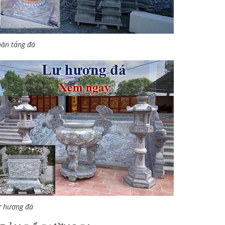
ân tảng đá
ư hương đá