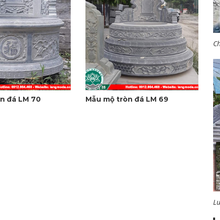
Ch
n đá LM 70
Mẫu mộ tròn đá LM 69
L