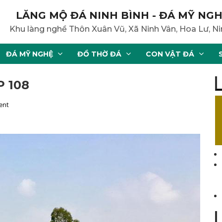
LĂNG MỘ ĐÁ NINH BÌNH - ĐÁ MỸ NGH
Khu làng nghề Thôn Xuân Vũ, Xã Ninh Vân, Hoa Lư, Ni
ĐÁ MỸ NGHỆ
ĐỒ THỜ ĐÁ
CON VẬT ĐÁ
 108
ent