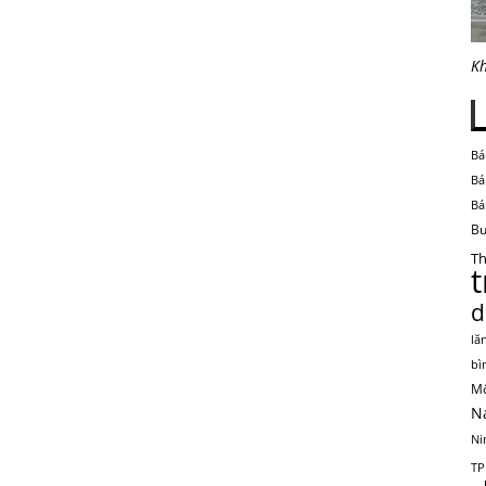
Kh
Bá
Bá
Bá
Bu
Th
d
lă
bì
Mộ
N
Ni
TP