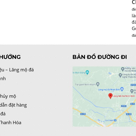
c
đè
l
đ
G
đá
 HƯỚNG
BẢN ĐỒ ĐƯỜNG ĐI
iệu – Lăng mộ đá
ình
thủy mộ
dẫn đặt hàng
 đá
Thanh Hóa