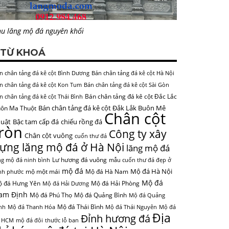
u lăng mộ đá nguyên khối
TỪ KHOÁ
n chân tảng đá kê cột Bình Dương
Bán chân tảng đá kê cột Hà Nội
n chân tảng đá kê cột Kon Tum
Bán chân tảng đá kê cột Sài Gòn
Bán chân tảng đá kê cột Đắc Lắc
n chân tảng đá kê cột Thái Bình
Bán chân tảng đá kê cột Đắk Lắk Buôn Mê
ôn Ma Thuột
Chân cột
uật
Bậc tam cấp đá
chiếu rồng đá
tròn
Công ty xây
Chân cột vuông
cuốn thư đá
ựng lăng mộ đá ở Hà Nội
lăng mộ đá
Lư hương đá vuông
ng mộ đá ninh bình
mẫu cuốn thư đá đẹp ở
mộ đá
Mộ đá Hà Nội
mộ một mái
Mộ đá Hà Nam
nh phước
Mộ đá
 đá Hưng Yên
Mộ đá Hải Phòng
Mộ đá Hải Dương
am Định
Mộ đá Phú Thọ
Mộ đá Quảng Bình
Mộ đá Quảng
Mộ đá Thái Bình
nh
Mộ đá Thanh Hóa
Mộ đá Thái Nguyên
Mộ đá
Địa
Đỉnh hương đá
 HCM
mộ đá đôi
thước lỗ ban