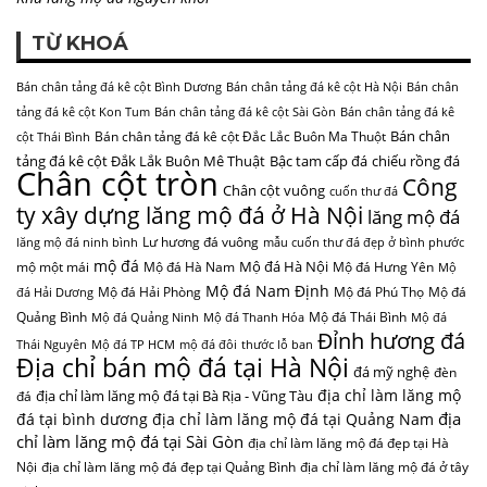
TỪ KHOÁ
Bán chân tảng đá kê cột Bình Dương
Bán chân tảng đá kê cột Hà Nội
Bán chân
tảng đá kê cột Kon Tum
Bán chân tảng đá kê cột Sài Gòn
Bán chân tảng đá kê
Bán chân
Bán chân tảng đá kê cột Đắc Lắc Buôn Ma Thuột
cột Thái Bình
tảng đá kê cột Đắk Lắk Buôn Mê Thuật
Bậc tam cấp đá
chiếu rồng đá
Chân cột tròn
Công
Chân cột vuông
cuốn thư đá
ty xây dựng lăng mộ đá ở Hà Nội
lăng mộ đá
Lư hương đá vuông
lăng mộ đá ninh bình
mẫu cuốn thư đá đẹp ở bình phước
mộ đá
Mộ đá Hà Nội
mộ một mái
Mộ đá Hà Nam
Mộ đá Hưng Yên
Mộ
Mộ đá Nam Định
Mộ đá Hải Phòng
Mộ đá Phú Thọ
Mộ đá
đá Hải Dương
Quảng Bình
Mộ đá Thái Bình
Mộ đá Quảng Ninh
Mộ đá Thanh Hóa
Mộ đá
Đỉnh hương đá
Thái Nguyên
Mộ đá TP HCM
mộ đá đôi
thước lỗ ban
Địa chỉ bán mộ đá tại Hà Nội
đá mỹ nghệ
đèn
địa chỉ làm lăng mộ
địa chỉ làm lăng mộ đá tại Bà Rịa - Vũng Tàu
đá
địa
đá tại bình dương
địa chỉ làm lăng mộ đá tại Quảng Nam
chỉ làm lăng mộ đá tại Sài Gòn
địa chỉ làm lăng mộ đá đẹp tại Hà
Nội
địa chỉ làm lăng mộ đá đẹp tại Quảng Bình
địa chỉ làm lăng mộ đá ở tây