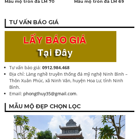
Mẫu mộ tròn đá LM 70
Mẫu mộ tròn đá LM 69
TƯ VẤN BÁO GIÁ
Tư vấn báo giá:
0912.984.468
Địa chỉ: Làng nghề truyền thống đá mỹ nghệ Ninh Bình –
Thôn Xuân Phúc, xã Ninh Vân, huyện Hoa Lư, tỉnh Ninh
Bình.
Email:
phongthuy35@gmail.com
.
MẪU MỘ ĐẸP CHỌN LỌC