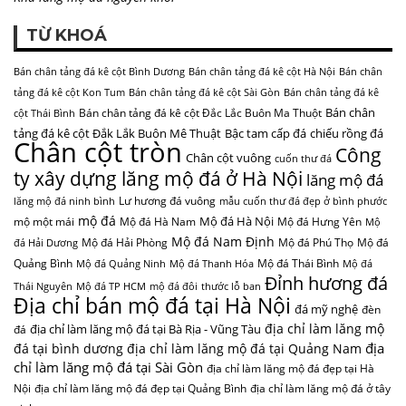
TỪ KHOÁ
Bán chân tảng đá kê cột Bình Dương
Bán chân tảng đá kê cột Hà Nội
Bán chân
tảng đá kê cột Kon Tum
Bán chân tảng đá kê cột Sài Gòn
Bán chân tảng đá kê
Bán chân
Bán chân tảng đá kê cột Đắc Lắc Buôn Ma Thuột
cột Thái Bình
tảng đá kê cột Đắk Lắk Buôn Mê Thuật
Bậc tam cấp đá
chiếu rồng đá
Chân cột tròn
Công
Chân cột vuông
cuốn thư đá
ty xây dựng lăng mộ đá ở Hà Nội
lăng mộ đá
Lư hương đá vuông
lăng mộ đá ninh bình
mẫu cuốn thư đá đẹp ở bình phước
mộ đá
Mộ đá Hà Nội
mộ một mái
Mộ đá Hà Nam
Mộ đá Hưng Yên
Mộ
Mộ đá Nam Định
Mộ đá Hải Phòng
Mộ đá Phú Thọ
Mộ đá
đá Hải Dương
Quảng Bình
Mộ đá Thái Bình
Mộ đá Quảng Ninh
Mộ đá Thanh Hóa
Mộ đá
Đỉnh hương đá
Thái Nguyên
Mộ đá TP HCM
mộ đá đôi
thước lỗ ban
Địa chỉ bán mộ đá tại Hà Nội
đá mỹ nghệ
đèn
địa chỉ làm lăng mộ
địa chỉ làm lăng mộ đá tại Bà Rịa - Vũng Tàu
đá
địa
đá tại bình dương
địa chỉ làm lăng mộ đá tại Quảng Nam
chỉ làm lăng mộ đá tại Sài Gòn
địa chỉ làm lăng mộ đá đẹp tại Hà
Nội
địa chỉ làm lăng mộ đá đẹp tại Quảng Bình
địa chỉ làm lăng mộ đá ở tây