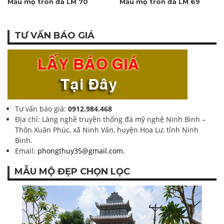
Mẫu mộ tròn đá LM 70
Mẫu mộ tròn đá LM 69
TƯ VẤN BÁO GIÁ
Tư vấn báo giá:
0912.984.468
Địa chỉ: Làng nghề truyền thống đá mỹ nghệ Ninh Bình –
Thôn Xuân Phúc, xã Ninh Vân, huyện Hoa Lư, tỉnh Ninh
Bình.
Email:
phongthuy35@gmail.com
.
MẪU MỘ ĐẸP CHỌN LỌC