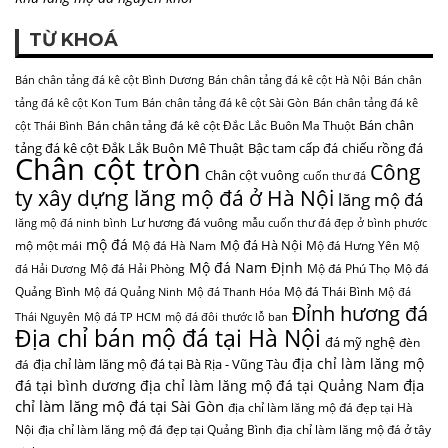
TỪ KHOÁ
Bán chân tảng đá kê cột Bình Dương
Bán chân tảng đá kê cột Hà Nội
Bán chân
tảng đá kê cột Kon Tum
Bán chân tảng đá kê cột Sài Gòn
Bán chân tảng đá kê
Bán chân
Bán chân tảng đá kê cột Đắc Lắc Buôn Ma Thuột
cột Thái Bình
tảng đá kê cột Đắk Lắk Buôn Mê Thuật
Bậc tam cấp đá
chiếu rồng đá
Chân cột tròn
Công
Chân cột vuông
cuốn thư đá
ty xây dựng lăng mộ đá ở Hà Nội
lăng mộ đá
Lư hương đá vuông
lăng mộ đá ninh bình
mẫu cuốn thư đá đẹp ở bình phước
mộ đá
Mộ đá Hà Nội
mộ một mái
Mộ đá Hà Nam
Mộ đá Hưng Yên
Mộ
Mộ đá Nam Định
Mộ đá Hải Phòng
Mộ đá Phú Thọ
Mộ đá
đá Hải Dương
Quảng Bình
Mộ đá Thái Bình
Mộ đá Quảng Ninh
Mộ đá Thanh Hóa
Mộ đá
Đỉnh hương đá
Thái Nguyên
Mộ đá TP HCM
mộ đá đôi
thước lỗ ban
Địa chỉ bán mộ đá tại Hà Nội
đá mỹ nghệ
đèn
địa chỉ làm lăng mộ
địa chỉ làm lăng mộ đá tại Bà Rịa - Vũng Tàu
đá
địa
đá tại bình dương
địa chỉ làm lăng mộ đá tại Quảng Nam
chỉ làm lăng mộ đá tại Sài Gòn
địa chỉ làm lăng mộ đá đẹp tại Hà
Nội
địa chỉ làm lăng mộ đá đẹp tại Quảng Bình
địa chỉ làm lăng mộ đá ở tây