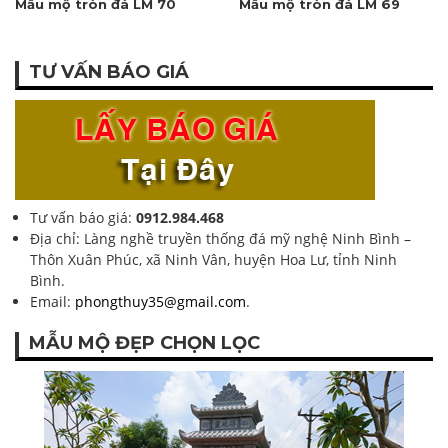
Mẫu mộ tròn đá LM 70
Mẫu mộ tròn đá LM 69
TƯ VẤN BÁO GIÁ
Tư vấn báo giá:
0912.984.468
Địa chỉ: Làng nghề truyền thống đá mỹ nghệ Ninh Bình –
Thôn Xuân Phúc, xã Ninh Vân, huyện Hoa Lư, tỉnh Ninh
Bình.
Email:
phongthuy35@gmail.com
.
MẪU MỘ ĐẸP CHỌN LỌC