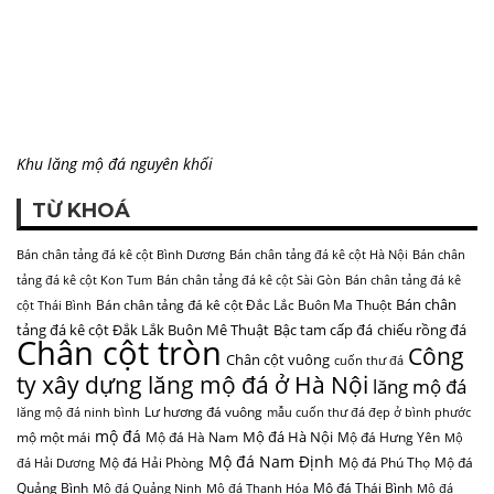
Khu lăng mộ đá nguyên khối
TỪ KHOÁ
Bán chân tảng đá kê cột Bình Dương
Bán chân tảng đá kê cột Hà Nội
Bán chân
tảng đá kê cột Kon Tum
Bán chân tảng đá kê cột Sài Gòn
Bán chân tảng đá kê
Bán chân
Bán chân tảng đá kê cột Đắc Lắc Buôn Ma Thuột
cột Thái Bình
tảng đá kê cột Đắk Lắk Buôn Mê Thuật
Bậc tam cấp đá
chiếu rồng đá
Chân cột tròn
Công
Chân cột vuông
cuốn thư đá
ty xây dựng lăng mộ đá ở Hà Nội
lăng mộ đá
Lư hương đá vuông
lăng mộ đá ninh bình
mẫu cuốn thư đá đẹp ở bình phước
mộ đá
Mộ đá Hà Nội
mộ một mái
Mộ đá Hà Nam
Mộ đá Hưng Yên
Mộ
Mộ đá Nam Định
Mộ đá Hải Phòng
Mộ đá Phú Thọ
Mộ đá
đá Hải Dương
Quảng Bình
Mộ đá Thái Bình
Mộ đá Quảng Ninh
Mộ đá Thanh Hóa
Mộ đá