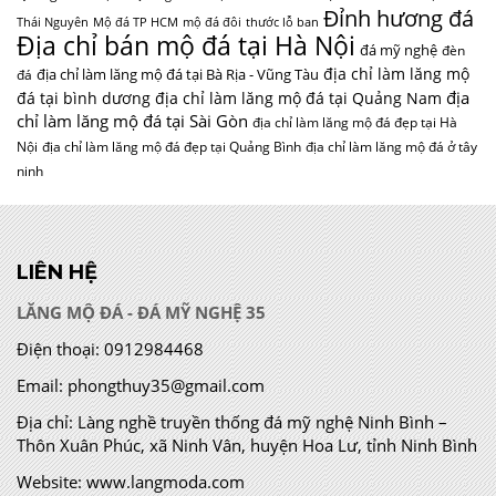
Đỉnh hương đá
Thái Nguyên
Mộ đá TP HCM
mộ đá đôi
thước lỗ ban
Địa chỉ bán mộ đá tại Hà Nội
đá mỹ nghệ
đèn
địa chỉ làm lăng mộ
địa chỉ làm lăng mộ đá tại Bà Rịa - Vũng Tàu
đá
địa
đá tại bình dương
địa chỉ làm lăng mộ đá tại Quảng Nam
chỉ làm lăng mộ đá tại Sài Gòn
địa chỉ làm lăng mộ đá đẹp tại Hà
Nội
địa chỉ làm lăng mộ đá đẹp tại Quảng Bình
địa chỉ làm lăng mộ đá ở tây
ninh
LIÊN HỆ
LĂNG MỘ ĐÁ - ĐÁ MỸ NGHỆ 35
Điện thoại:
0912984468
Email:
phongthuy35@gmail.com
Địa chỉ:
Làng nghề truyền thống đá mỹ nghệ Ninh Bình –
Thôn Xuân Phúc, xã Ninh Vân, huyện Hoa Lư, tỉnh Ninh Bình
Website:
www.langmoda.com