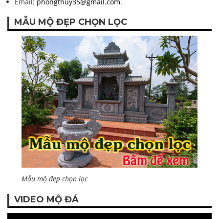
Email:
phongthuy35@gmail.com
.
MẪU MỘ ĐẸP CHỌN LỌC
Mẫu mộ đẹp chọn lọc
VIDEO MỘ ĐÁ